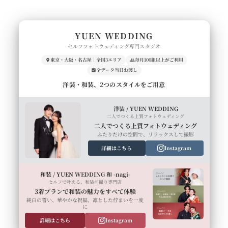
YUEN WEDDING
セルフフォトウェディング専門スタジオ
東京・大阪・名古屋｜全国3エリア
毎月100組以上がご利用
全データ当日お渡し
洋装・和装、2つのスタイルをご用意
洋装 / YUEN WEDDING
二人でつくる上質フォトウェディング
二人でつくる上質フォトウェディング
ふたりだけの空間で、リラックスして撮影
詳細はこちら
Instagram
和装 / YUEN WEDDING 和 -nagi-
セルフで叶える、和装前撮り専門店
3着プランで和装の魅力をすべて体験
純白の誓い、華やかな祝福、凛とした佇まいを一度
に
詳細はこちら
Instagram