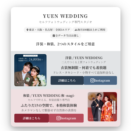
YUEN WEDDING
セルフフォトウェディング専門スタジオ
東京・大阪・名古屋｜全国3エリア
毎月100組以上がご利用
全データ当日お渡し
洋装・和装、2つのスタイルをご用意
洋装 / YUEN WEDDING
二人でつくる上質フォトウェディング
衣装無制限・何着でも着放題
ドレス・タキシード・小物すべて追加料金なし
詳細はこちら
Instagram
和装 / YUEN WEDDING 和 -nagi-
セルフで叶える、和装前撮り専門店
ふたりだけの空間で、本格和装体験
カメラマンなしで緊張せず自然体の表情を
詳細はこちら
Instagram