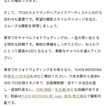
なども確認できます。
そして、プロのカメラマンやヘアメイクアーティストとの打ち
合わせも重要です。希望の撮影スタイルやイメージを伝え、
スムーズな撮影を実現しましょう。
東京でのチャペルフォトウェディングは、一生の思い出とな
る特別な体験です。事前の準備をしっかりと行い、おふたり
にとって最高の1日となるよう、素敵なチャペルを選んでくだ
さい。
東京でのフォトウェディングをお考えなら、YUEN WEDDING
の
東京/六本木店
もぜひご検討ください。六本木駅から徒歩6
分のプロ仕様スタジオで、衣装無制限・全データ当日お渡
し・追加料金なし。
大阪/梅田
・
名古屋/栄
にも店舗がありま
す。和装は
YUEN WEDDING 和 -nagi- 東京/恵比寿店
で撮影可
能です。