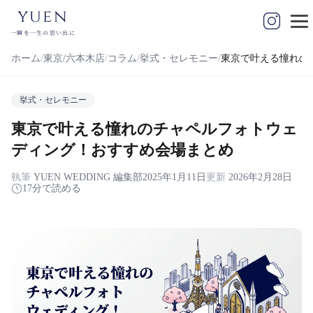
yuen
一瞬を一生の思い出に
ホーム
東京/六本木店
コラム
挙式・セレモニー
東京で叶える憧れの
挙式・セレモニー
東京で叶える憧れのチャペルフォトウェ
ディング！おすすめ会場まとめ
執筆
YUEN WEDDING 編集部
2025年1月11日
更新
2026年2月28日
17分で読める