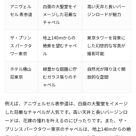
アニヴェル
白亜の大聖堂をイ
高い天井と長いバー
セル 表参道
メージした荘厳な
ジンロードが魅力
チャペル
ザ・プリン
地上140mからの
東京タワーを背景に
ス パークタ
絶景を望むチャペ
した幻想的な写真が
ワー東京
ル
撮影可能
ホテル椿山
緑豊かな庭園に佇
自然光が降り注ぐ開
荘東京
むガラス張りのチ
放的な空間
ャペル
例えば、アニヴェルセル表参道は、白亜の大聖堂をイメージ
した荘厳なチャペルが人気です。高い天井と長いバージンロ
ードは、花嫁の憧れを叶えるのにぴったりです。また、ザ・
プリンス パークタワー東京のチャペルは、地上140mからの絶