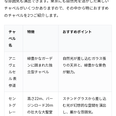
な雰囲気も演出できます。東京にも自然光を活かした美しい
チャペルがいくつかありますので、その中から特におすすめ
のチャペルを2つご紹介します。
チャ
特徴
おすすめポイント
ペル
名
アニ
緑豊かなガーデ
自然光が差し込むガラス張
ヴェ
ンに囲まれた独
りの天井と、緑豊かな景色
ルセ
立型チャペル
が魅力。
ル 表
参道
セン
高さ22m、バー
ステンドグラスから差し込
トグ
ジンロード20m
む光が幻想的な空間を演出
レー
の壮大な大聖堂
し、厳かな雰囲気。