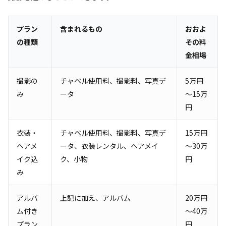
プラン
含まれるもの
おおよ
の種類
その料
金相場
撮影の
チャペル使用料、撮影料、写真デ
5万円
み
ータ
～15万
円
衣装・
チャペル使用料、撮影料、写真デ
15万円
ヘアメ
ータ、衣装レンタル、ヘアメイ
～30万
イク込
ク、小物
円
み
アルバ
上記に加え、アルバム
20万円
ム付き
～40万
プラン
円