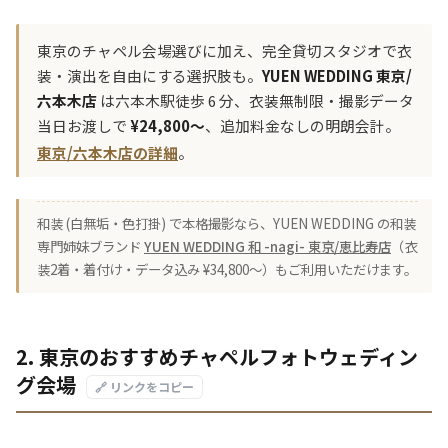
東京のチャペル会場選びに加え、完全貸切スタジオで衣
装・演出を自由にする選択肢も。
YUEN WEDDING 東京/
六本木店
は六本木駅徒歩 6 分、衣装無制限・撮影データ
当日お渡しで
¥24,800〜
、追加料金なしの明朗会計。
東京/六本木店の詳細
。
和装 (白無垢・色打掛) で本格撮影なら、YUEN WEDDING の和装
専門姉妹ブランド
YUEN WEDDING 和 -nagi- 東京/恵比寿店
（衣
装2着・着付け・データ込み ¥34,800〜）もご利用いただけます。
2. 東京のおすすめチャペルフォトウェディン
グ会場
🔗 リンクをコピー