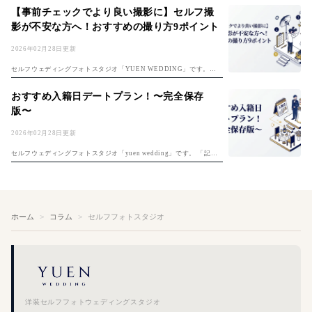
「フォトウェディング費用ガイド」もチェック。 楽しみな反面、 ・ど
【事前チェックでより良い撮影に】セルフ撮
んな...
影が不安な方へ！おすすめの撮り方9ポイント
2026年02月28日更新
セルフウェディングフォトスタジオ「YUEN WEDDING」です。セ
ルフ前撮りのコツは「セルフ前撮り完全ガイド」もご覧ください。 セ
ルフ撮影は自分たちで思い通りの撮影ができる反面、上手く撮れるか
おすすめ入籍日デートプラン！〜完全保存
不安な...
版〜
2026年02月28日更新
セルフウェディングフォトスタジオ「yuen wedding」です。 「記念
すべき夫婦1日目、何をしよう？」入籍日の決め方は「入籍日の決め
方完全ガイド」もご覧ください。そんな悩めるプレ夫婦のおふたりに
入...
ホーム
コラム
セルフフォトスタジオ
洋装セルフフォトウェディングスタジオ