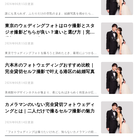
2026年06月15日更新
誰にも見られず、ふたりだけの空気のまま、結婚写真を残せたら
——。スタジオに通行人やほかのお客様の視線がなく、好きな表情
で、好きなペースでシャッターを切れる。そんな撮り方を叶えるのが
東京のウェディングフォトはロケ撮影とスタ
「セルフ撮影ができる...
ジオ撮影どちらが良い？違いと選び方｜完全
貸切スタジオの強み
2026年06月15日更新
東京でウェディングフォトを撮ろうと決めたとき、最初にぶつかるの
が「ロケーション撮影にするか、スタジオ撮影にするか」という分か
れ道です。都内には魅力的なロケ地が点在し、一方で天候や人通りを
六本木のフォトウェディングおすすめ比較｜
気にせず撮れる...
完全貸切セルフ撮影で叶える港区の結婚写真
2026年06月14日更新
美術館やデザインホテルが集まり、夜になればきらめく街並みが広が
る六本木。港区の中心で、感度の高いふたりが「ここで結婚写真を残
したい」と考えるのは自然なことです。とはいえ、いざ六本木のフォ
カメラマンのいない完全貸切フォトウェディ
トウェディング...
ングとは｜二人だけで撮るセルフ撮影の魅力
2026年06月14日更新
「フォトウェディングは撮りたいけれど、知らないカメラマンの前で
ポーズを取るのは少し気が引ける」「結局はスタッフや他のお客様の