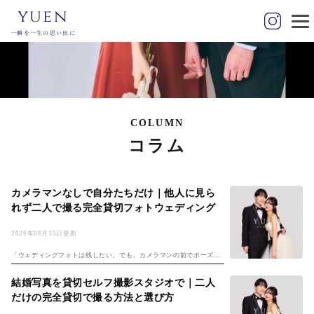
yuen
一瞬を一生の思い出に
COLUMN
コラム
カメラマンなしで自分たちだけ｜他人に見ら
れず二人で撮る完全貸切フォトウェディング
2026年06月15日更新
「ウェディングフォトは残したい。でも、カメラマンの前でポーズを
取るのは恥ずかしい」——そう感じて一歩を踏み出せずにいるカップ
ルは少なくありません。知らない人にじっと見られながら、笑顔を作
結婚写真を貸切セルフ撮影スタジオで｜二人
って、指示通り...
だけの完全貸切で撮る方法と選び方