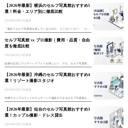
目があって緊張してしまいそう」——そんな理由で一歩を踏みとどま
【2026年最新】横浜のセルフ写真館おすすめ5
っている方は、...
選！料金・エリア別に徹底比較
2026年06月07日更新
「横浜でセルフ写真館を探しているけれど、どこがいいの？」「カッ
プルの記念日や入籍記念に、自分たちらしい写真を残したい」——そ
んな方に向けて、横浜のセルフ写真館おすすめ5選を料金・アクセ
セルフ写真館 vs プロ撮影｜費用・品質・自由
ス・エリア別に徹...
度を徹底比較
2026年03月14日更新
結婚の記念にウェディングフォトを残したい。でも、セルフ写真館と
プロの撮影スタジオ、どちらを選べばいいのか迷っている方は多いの
ではないでしょうか。 近年、韓国発祥の「セルフ写真館」が日本でも
【2026年最新】沖縄のセルフ写真館おすすめ4
急速に増えて...
選！リゾート撮影スタジオ
2026年04月07日更新
沖縄でカップルフォトやウェディング撮影ができるセルフ写真館を探
している方へ。美しい海と独自の文化が魅力の沖縄には、スタジオ内
でのセルフ撮影だけでなく、ビーチを背景にしたウェディング専門の
【2026年最新】仙台のセルフ写真館おすすめ3
セルフフォトス...
選！カップル撮影・ドレス貸出
2026年04月07日更新