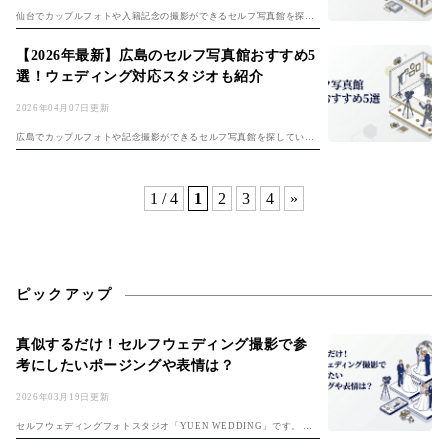
仙台でカップルフォトや入籍記念の撮影ができるセルフ写真館を探し
ている方へ。東北の中心都市・仙台にも、セルフ写真館（セルフフォ
トスタジオ）が広がりつつあり、手ごろな価格でプロ品質の記念写真
【2026年最新】広島のセルフ写真館おすすめ5
を残せるスポッ...
選！ウェディング対応スタジオも紹介
2026年04月07日更新
広島でカップルフォトや記念撮影ができるセルフ写真館を探している
方へ。広島市内の中心部を中心に、個性豊かなセルフ写真館（セルフ
フォトスタジオ）が増えており、手ごろな価格で本格的な写真が残せ
るスポットとし...
1 / 4
1
2
3
4
»
ピックアップ
真似するだけ！セルフウェディング撮影で参
考にしたいポージングや表情は？
2026年03月19日更新
セルフウェディングフォトスタジオ「YUEN WEDDING」です。 初
めてのセルフフォト！準備は「セルフ前撮り完全ガイド」、費用は