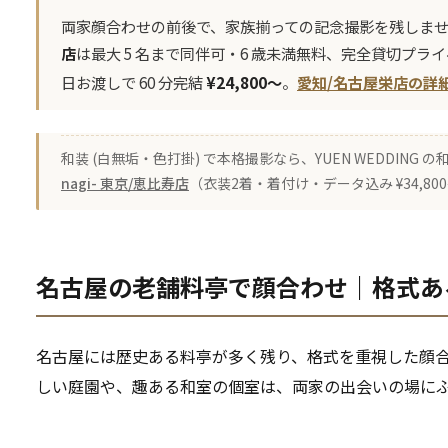
両家顔合わせの前後で、家族揃っての記念撮影を残しま
店
は最大 5 名まで同伴可・6 歳未満無料、完全貸切プ
日お渡しで 60 分完結
¥24,800〜
。
愛知/名古屋栄店の詳
和装 (白無垢・色打掛) で本格撮影なら、YUEN WEDDING
nagi- 東京/恵比寿店
（衣装2着・着付け・データ込み ¥34,8
名古屋の老舗料亭で顔合わせ｜格式あ
名古屋には歴史ある料亭が多く残り、格式を重視した顔
しい庭園や、趣ある和室の個室は、両家の出会いの場に