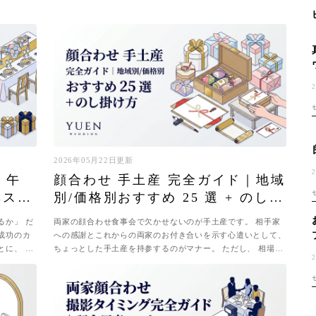
2026年05月22日更新
｜午
顔合わせ 手土産 完全ガイド｜地域
ベスト
別/価格別おすすめ 25 選 + のし掛
け方
るか」 だ
両家の顔合わせ食事会で欠かせないのが手土産です。 相手家
成功のカ
への感謝とこれからの両家のお付き合いを示す心遣いとして、
とに、 メ
ちょっとした手土産を持参するのがマナー。 ただし、 相場・
な
選び方・のしの付け方・渡すタ...