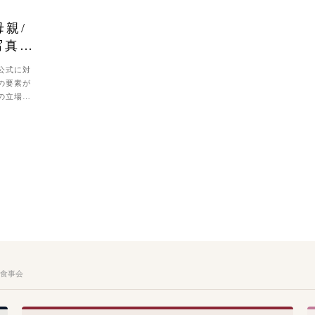
母親/
写真映
公式に対
の要素が
の立場
食事会