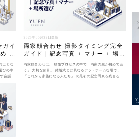
2026年05月22日更新
全ガイ
両家顔合わせ 撮影タイミング完全
め +
ガイド｜記念写真 + マナー + 場所
選び
同士とな
両家顔合わせは、 結婚プロセスの中で「両家の親が初めて会
選びの中
う」 大切な節目。 結婚式とは異なるアットホームな場で、
せず会話に
「これから家族になる人たち」 の最初の記念写真を残せる貴
重な機会です。 ただし「いつ撮...