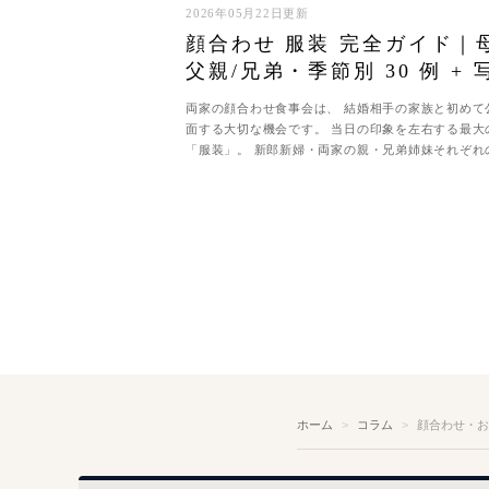
2026年05月22日更新
顔合わせ 服装 完全ガイド｜
父親/兄弟・季節別 30 例 + 
えコーデ
両家の顔合わせ食事会は、 結婚相手の家族と初めて
面する大切な機会です。 当日の印象を左右する最大
「服装」。 新郎新婦・両家の親・兄弟姉妹それぞれ
で、 マナーを守りつつ品のある装い...
ホーム
コラム
顔合わせ・お