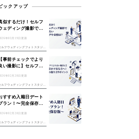
ピックアップ
真似するだけ！セルフ
ウェディング撮影で参
考にしたいポージング
2026年03月19日更新
や表情は？
セルフウェディングフォトスタジオ
「YUEN WEDDING」です。 初め
てのセルフフォト！準備は「セルフ
【事前チェックでより
前撮り完全ガイド」、費用は「フォ
良い撮影に】セルフ撮
トウェディング費用ガイド」もチェ
影が不安な方へ！おす
ック。 楽しみな反面、 ・どんな...
2026年02月28日更新
すめの撮り方9ポイント
セルフウェディングフォトスタジオ
「YUEN WEDDING」です。セル
フ前撮りのコツは「セルフ前撮り完
おすすめ入籍日デート
全ガイド」もご覧ください。 セル
プラン！〜完全保存
フ撮影は自分たちで思い通りの撮影
版〜
ができる反面、上手く撮れるか不安
2026年02月28日更新
...
セルフウェディングフォトスタジオ
「yuen wedding」です。 「記念す
べき夫婦1日目、何をしよう？」入
籍日の決め方は「入籍日の決め方完