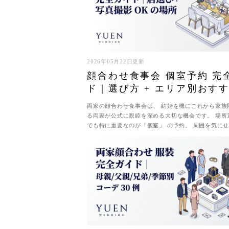
2026年05月22日更新
顔合わせ食事会 個室予約 完
ド｜選び方 + エリア別おすす
写真撮影 OK
両家の顔合わせ食事会は、 結婚を機にこれから家族
る両家が公式に親睦を深める大切な機会です。 場所
でも特に重要なのが「個室」 の予約。 周囲を気に
集中でき、 記念写真も気兼ねな...