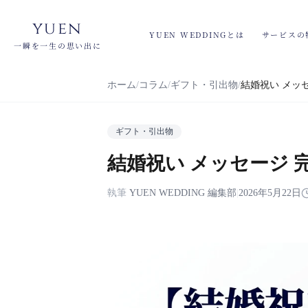
yuen
YUEN WEDDINGとは
サービスの
一瞬を一生の思い出に
ホーム
コラム
ギフト・引出物
結婚祝い メッセ
ギフト・引出物
結婚祝い メッセージ 完
執筆
YUEN WEDDING 編集部
|
2026年5月22日