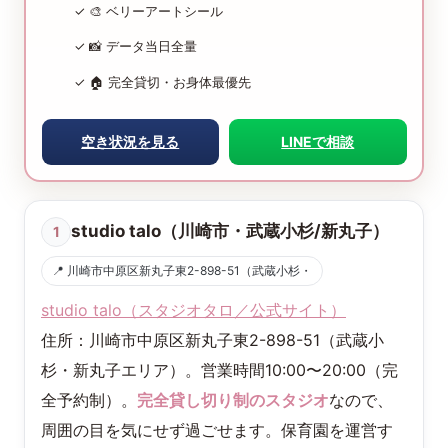
✓ 🎨 ベリーアートシール
✓ 📸 データ当日全量
✓ 🏠 完全貸切・お身体最優先
空き状況を見る
LINEで相談
studio talo（川崎市・武蔵小杉/新丸子）
1
📍 川崎市中原区新丸子東2-898-51（武蔵小杉・
studio talo（スタジオタロ／公式サイト）
住所：川崎市中原区新丸子東2-898-51（武蔵小
杉・新丸子エリア）。営業時間10:00〜20:00（完
全予約制）。
完全貸し切り制のスタジオ
なので、
周囲の目を気にせず過ごせます。保育園を運営す