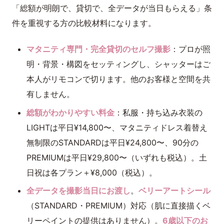
「総額が明朗で、貸切で、全データが当日もらえる」条
件を重視する方の比較材料になります。
マタニティ専門・完全貸切のセルフ撮影
：プロが照
明・背景・構図をセッティングし、シャッターはご
本人がリモコンで切ります。他のお客様と空間を共
有しません。
総額がわかりやすい料金
：私服・持ち込み衣装の
LIGHTは平日¥14,800〜、マタニティドレス着替え
無制限のSTANDARDは平日¥24,800〜、90分の
PREMIUMは平日¥29,800〜（いずれも税込）。土
日祝は各プラン＋¥8,000（税込）。
全データを撮影当日にお渡し
。
ベリーアートシール
（STANDARD・PREMIUM）対応（肌に直接描くベ
リーペイントの提供はありません）。
6歳以下のお