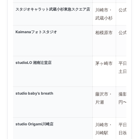
スタジオキャラット武蔵小杉東急スクエア店
川崎市・
公式で要
武蔵小杉
Kaimanaフォトスタジオ
相模原市
公式で要
studioLO 湘南辻堂店
茅ヶ崎市
平日22,0
土日祝26,
studio baby’s breath
藤沢市・
撮影料5,5
片瀬
円〜+商品
studio Origami川崎店
川崎市・
平日7,00
川崎駅
日祝10,0