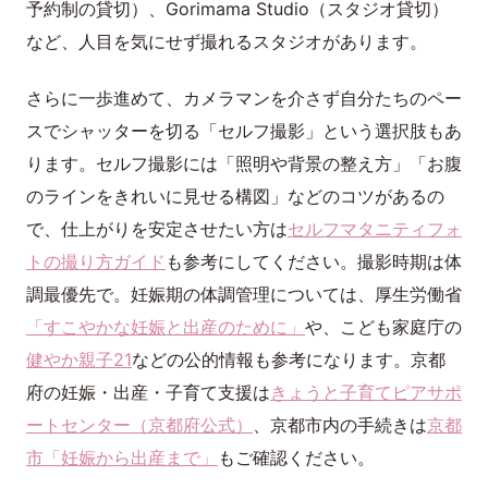
予約制の貸切）、Gorimama Studio（スタジオ貸切）
など、人目を気にせず撮れるスタジオがあります。
さらに一歩進めて、カメラマンを介さず自分たちのペー
スでシャッターを切る「セルフ撮影」という選択肢もあ
ります。セルフ撮影には「照明や背景の整え方」「お腹
のラインをきれいに見せる構図」などのコツがあるの
で、仕上がりを安定させたい方は
セルフマタニティフォ
トの撮り方ガイド
も参考にしてください。撮影時期は体
調最優先で。妊娠期の体調管理については、厚生労働省
「すこやかな妊娠と出産のために」
や、こども家庭庁の
健やか親子21
などの公的情報も参考になります。京都
府の妊娠・出産・子育て支援は
きょうと子育てピアサポ
ートセンター（京都府公式）
、京都市内の手続きは
京都
市「妊娠から出産まで」
もご確認ください。