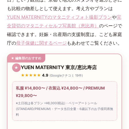
も比較の物差しとして使えます。考え方やプランは
YUEN MATERNITYのマタニティフォト撮影プラン
や
完
全貸切のマタニティセルフ写真館（恵比寿）
のページで
確認できます。妊娠・出産期の支援制度は、こども家庭
庁の
母子保健に関するページ
もあわせてご覧ください。
★ 編集部のおすすめ
YUEN MATERNITY 東京/恵比寿店
★
★★★★★
4.9
(Googleクチコミ 19件)
私服 ¥14,800〜 / 衣装込 ¥24,800〜 / PREMIUM
¥29,800〜
※土日祝は各プラン +¥8,000(税込)・ベリーアートシール
(STANDARD/PREMIUM)・データ当日全量・6歳以下のお子様同席無
料