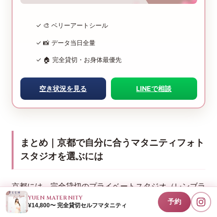
✓ 🎨 ベリーアートシール
✓ 📸 データ当日全量
✓ 🏠 完全貸切・お身体最優先
空き状況を見る
LINEで相談
まとめ｜京都で自分に合うマタニティフォト
スタジオを選ぶには
京都には、完全貸切のプライベートスタジオ（レンブラ
YUEN MATERNITY
ント・hanna・ENO・Petit Pas・Gorimama）から、ド
予約
¥14,800〜 完全貸切セルフマタニティ
レスが充実しスタジオ/ロケを選べるスタジオ（ラヴィ