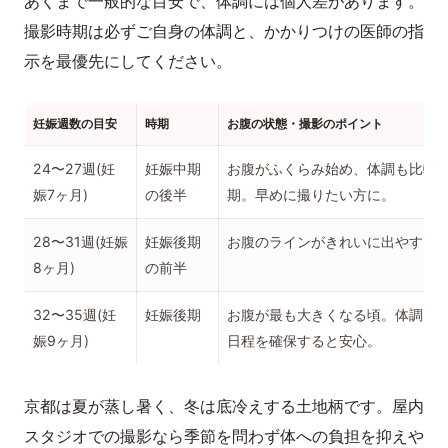
あくまで一般的な目安で、体調には個人差があります。
撮影時期は必ずご自身の体調と、かかりつけの医師の指
示を最優先にしてください。
妊娠週数の目安
時期
お腹の状態・撮影のポイント
24〜27週(妊
妊娠中期
お腹がふくらみ始め、体調も比較
娠7ヶ月)
の後半
期。早めに撮りたい方に。
28〜31週(妊娠
妊娠後期
お腹のラインがきれいに出やすく
8ヶ月)
の前半
32〜35週(妊
妊娠後期
お腹が最も大きくなる頃。体調と
娠9ヶ月)
日程を確保すると安心。
京都は夏が蒸し暑く、冬は底冷えする土地柄です。屋内
スタジオでの撮影なら季節を問わず体への負担を抑えや