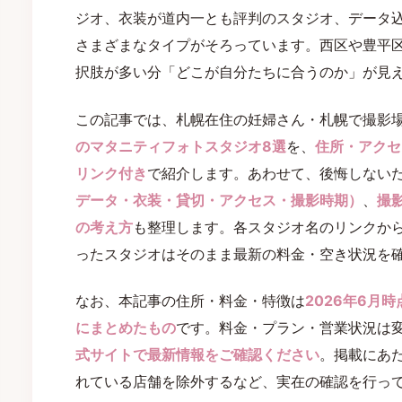
ジオ、衣装が道内一とも評判のスタジオ、データ
さまざまなタイプがそろっています。西区や豊平
択肢が多い分「どこが自分たちに合うのか」が見
この記事では、札幌在住の妊婦さん・札幌で撮影
のマタニティフォトスタジオ8選
を、
住所・アクセ
リンク付き
で紹介します。あわせて、後悔しない
データ・衣装・貸切・アクセス・撮影時期）
、
撮
の考え方
も整理します。各スタジオ名のリンクか
ったスタジオはそのまま最新の料金・空き状況を
なお、本記事の住所・料金・特徴は
2026年6月
にまとめたもの
です。料金・プラン・営業状況は
式サイトで最新情報をご確認ください
。掲載にあ
れている店舗を除外するなど、実在の確認を行っ