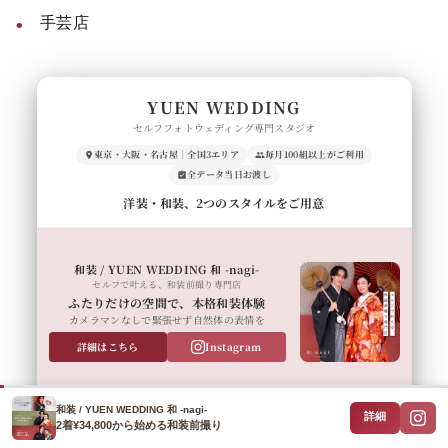
手芸店
YUEN WEDDING
セルフフォトウェディング専門スタジオ
東京・大阪・名古屋｜全国3エリア
毎月100組以上がご利用
全データ当日お渡し
洋装・和装、2つのスタイルをご用意
和装 / YUEN WEDDING 和 -nagi-
セルフで叶える、和装前撮り専門店
ふたりだけの空間で、本格和装体験
カメラマンなしで緊張せず自然体の表情を
詳細はこちら
Instagram
和装 / YUEN WEDDING 和 -nagi-
詳細
2着¥34,800から始める和装前撮り
洋装 / YUEN WEDDING