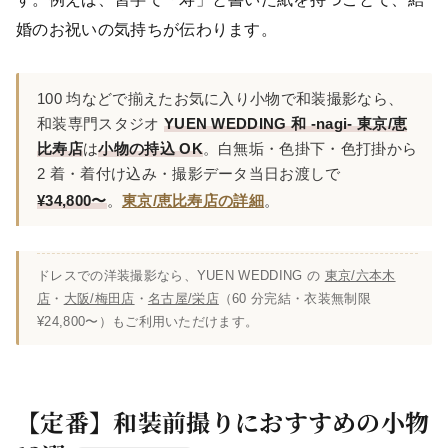
婚のお祝いの気持ちが伝わります。
100 均などで揃えたお気に入り小物で和装撮影なら、
和装専門スタジオ
YUEN WEDDING 和 -nagi- 東京/恵
比寿店
は
小物の持込 OK
。白無垢・色掛下・色打掛から
2 着・着付け込み・撮影データ当日お渡しで
¥34,800〜
。
東京/恵比寿店の詳細
。
ドレスでの洋装撮影なら、YUEN WEDDING の
東京/六本木
店
・
大阪/梅田店
・
名古屋/栄店
（60 分完結・衣装無制限
¥24,800〜）もご利用いただけます。
【定番】和装前撮りにおすすめの小物