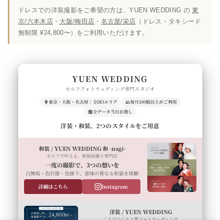
ドレスでの洋装撮影をご希望の方は、YUEN WEDDING の
東
京/六本木店
・
大阪/梅田店
・
名古屋/栄店
（ドレス・タキシード
無制限 ¥24,800〜）をご利用いただけます。
YUEN WEDDING
セルフフォトウェディング専門スタジオ
東京・大阪・名古屋｜全国3エリア
毎月100組以上がご利用
全データ当日お渡し
洋装・和装、2つのスタイルをご用意
和装 / YUEN WEDDING 和 -nagi-
セルフで叶える、和装前撮り専門店
一度の撮影で、3つの想いを
白無垢・色打掛・色掛下、意味の異なる和装を体験
詳細はこちら
Instagram
洋装 / YUEN WEDDING
二人でつくる上質フォトウェディング