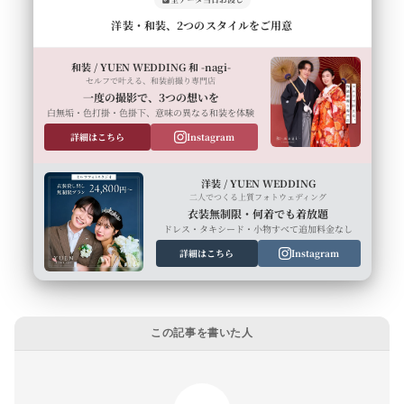
洋装・和装、2つのスタイルをご用意
和装 / YUEN WEDDING 和 -nagi-
セルフで叶える、和装前撮り専門店
一度の撮影で、3つの想いを
白無垢・色打掛・色掛下、意味の異なる和装を体験
詳細はこちら
Instagram
洋装 / YUEN WEDDING
二人でつくる上質フォトウェディング
衣装無制限・何着でも着放題
ドレス・タキシード・小物すべて追加料金なし
詳細はこちら
Instagram
この記事を書いた人