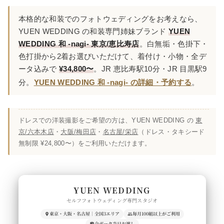
本格的な和装でのフォトウェディングをお考えなら、
YUEN WEDDING の和装専門姉妹ブランド
YUEN
WEDDING 和 -nagi- 東京/恵比寿店
。白無垢・色掛下・
色打掛から2着お選びいただけて、着付け・小物・全デ
ータ込みで
¥34,800〜
。JR 恵比寿駅10分・JR 目黒駅9
分。
YUEN WEDDING 和 -nagi- の詳細・予約する
。
ドレスでの洋装撮影をご希望の方は、YUEN WEDDING の
東
京/六本木店
・
大阪/梅田店
・
名古屋/栄店
（ドレス・タキシード
無制限 ¥24,800〜）をご利用いただけます。
YUEN WEDDING
セルフフォトウェディング専門スタジオ
東京・大阪・名古屋｜全国3エリア
毎月100組以上がご利用
全データ当日お渡し