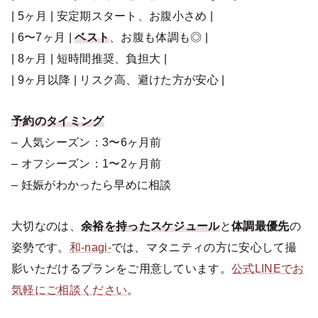
| 5ヶ月 | 安定期スタート、お腹小さめ |
| 6〜7ヶ月 |
ベスト
、お腹も体調も◎ |
| 8ヶ月 | 短時間推奨、負担大 |
| 9ヶ月以降 | リスク高、避けた方が安心 |
予約のタイミング
– 人気シーズン：3〜6ヶ月前
– オフシーズン：1〜2ヶ月前
– 妊娠がわかったら早めに相談
大切なのは、
余裕を持ったスケジュール
と
体調最優先
の
姿勢です。
和-nagi-
では、マタニティの方に安心して撮
影いただけるプランをご用意しています。
公式LINEでお
気軽にご相談ください
。