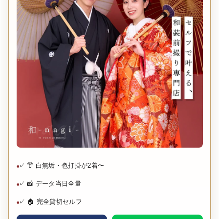
✓ 👘 白無垢・色打掛が2着〜
✓ 📸 データ当日全量
✓ 🏠 完全貸切セルフ