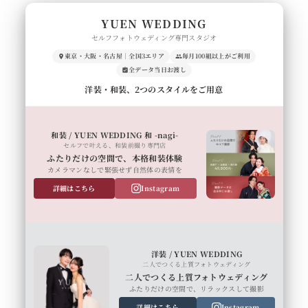
YUEN WEDDING
セルフフォトウェディング専門スタジオ
東京・大阪・名古屋｜全国3エリア
毎月100組以上がご利用
全データ当日お渡し
洋装・和装、2つのスタイルをご用意
和装 / YUEN WEDDING 和 -nagi-
セルフで叶える、和装前撮り専門店
ふたりだけの空間で、本格和装体験
カメラマンなしで緊張せず自然体の表情を
詳細はこちら
Instagram
洋装 / YUEN WEDDING
二人でつくる上質フォトウェディング
二人でつくる上質フォトウェディング
ふたりだけの空間で、リラックスして撮影
詳細はこちら
Instagram