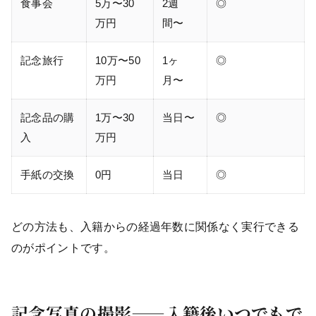
食事会
5万〜30
2週
◎
万円
間〜
記念旅行
10万〜50
1ヶ
◎
万円
月〜
記念品の購
1万〜30
当日〜
◎
入
万円
手紙の交換
0円
当日
◎
どの方法も、入籍からの経過年数に関係なく実行できる
のがポイントです。
記念写真の撮影——入籍後いつでもで