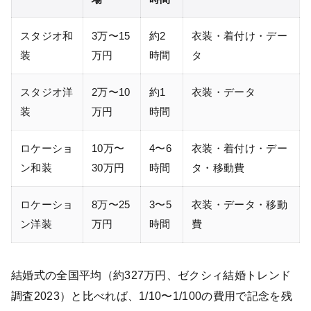
スタジオ和
3万〜15
約2
衣装・着付け・デー
装
万円
時間
タ
スタジオ洋
2万〜10
約1
衣装・データ
装
万円
時間
ロケーショ
10万〜
4〜6
衣装・着付け・デー
ン和装
30万円
時間
タ・移動費
ロケーショ
8万〜25
3〜5
衣装・データ・移動
ン洋装
万円
時間
費
結婚式の全国平均（約327万円、ゼクシィ結婚トレンド
調査2023）と比べれば、1/10〜1/100の費用で記念を残