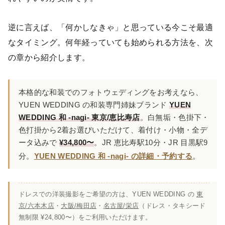
逆に言えば、「何かしなきゃ」と思っている今こそ最適
なタイミング。何年経っていても始められる方法を、次
の章から紹介します。
本格的な和装でのフォトウェディングをお考えなら、
YUEN WEDDING の和装専門姉妹ブランド
YUEN
WEDDING 和 -nagi- 東京/恵比寿店
。白無垢・色掛下・
色打掛から2着お選びいただけて、着付け・小物・全デ
ータ込みで
¥34,800〜
。JR 恵比寿駅10分・JR 目黒駅9
分。
YUEN WEDDING 和 -nagi- の詳細・予約する
。
ドレスでの洋装撮影をご希望の方は、YUEN WEDDING の
東
京/六本木店
・
大阪/梅田店
・
名古屋/栄店
（ドレス・タキシード
無制限 ¥24,800〜）をご利用いただけます。