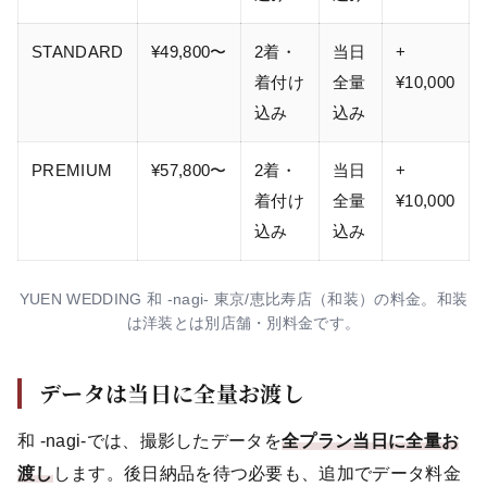
STANDARD
¥49,800〜
2着・
当日
+
着付け
全量
¥10,000
込み
込み
PREMIUM
¥57,800〜
2着・
当日
+
着付け
全量
¥10,000
込み
込み
YUEN WEDDING 和 -nagi- 東京/恵比寿店（和装）の料金。和装
は洋装とは別店舗・別料金です。
データは当日に全量お渡し
和 -nagi-では、撮影したデータを
全プラン当日に全量お
渡し
します。後日納品を待つ必要も、追加でデータ料金