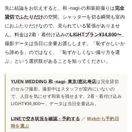
先に結論をお伝えすると、和 -nagi-の和装前撮りは
完全
貸切でふたりだけ
の空間。シャッターを切る瞬間も室内
におふたりだけなので、見られている緊張がありませ
ん。料金は2着・着付け込みの
LIGHTプラン¥34,800〜
、
撮影データは当日に全量お渡しします。「恥ずかしいか
ら諦める」のではなく、「恥ずかしくない撮り方を選
ぶ」という選択肢があることを知ってください。
YUEN WEDDING 和 -nagi- 東京/恵比寿店
は完全貸切
のセルフ撮影。撮影中はスタッフが室内にいないの
で、人目を気にせず和装を残せます。2着・着付け込み
LIGHT¥34,800〜、データは当日全量込み。
LINEで空き状況を確認・予約する
／
Webから予約日
時を選ぶ