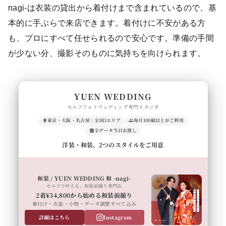
nagi-は衣装の貸出から着付けまで含まれているので、基
本的に手ぶらで来店できます。着付けに不安がある方
も、プロにすべて任せられるので安心です。準備の手間
が少ない分、撮影そのものに気持ちを向けられます。
YUEN WEDDING
セルフフォトウェディング専門スタジオ
東京・大阪・名古屋｜全国3エリア
毎月100組以上がご利用
全データ当日お渡し
洋装・和装、2つのスタイルをご用意
和装 / YUEN WEDDING 和 -nagi-
セルフで叶える、和装前撮り専門店
2着¥34,800から始める和装前撮り
着付け・衣装・小物・データ調整すべて込み
詳細はこちら
Instagram