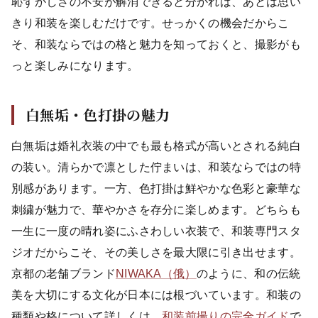
恥ずかしさの不安が解消できると分かれば、あとは思い
きり和装を楽しむだけです。せっかくの機会だからこ
そ、和装ならではの格と魅力を知っておくと、撮影がも
っと楽しみになります。
白無垢・色打掛の魅力
白無垢は婚礼衣装の中でも最も格式が高いとされる純白
の装い。清らかで凛とした佇まいは、和装ならではの特
別感があります。一方、色打掛は鮮やかな色彩と豪華な
刺繍が魅力で、華やかさを存分に楽しめます。どちらも
一生に一度の晴れ姿にふさわしい衣装で、和装専門スタ
ジオだからこそ、その美しさを最大限に引き出せます。
京都の老舗ブランド
NIWAKA（俄）
のように、和の伝統
美を大切にする文化が日本には根づいています。和装の
種類や格について詳しくは、
和装前撮りの完全ガイド
で