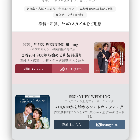
セルフフォトウェディング専門スタジオ
東京・大阪・名古屋｜全国3エリア
毎月100組以上がご利用
全データ当日お渡し
洋装・和装、2つのスタイルをご用意
和装 / YUEN WEDDING 和 -nagi-
セルフで叶える、和装前撮り専門店
2着¥34,800から始める和装前撮り
着付け・衣装・小物・データ調整すべて込み
詳細はこちら
Instagram
洋装 / YUEN WEDDING
二人でつくる上質フォトウェディング
¥14,800から始めるフォトウェディング
衣装無制限プランは¥24,800〜・全データ当日お
渡し
詳細はこちら
Instagram