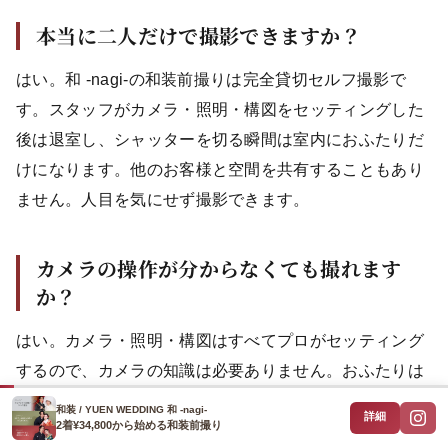
本当に二人だけで撮影できますか？
はい。和 -nagi-の和装前撮りは完全貸切セルフ撮影で
す。スタッフがカメラ・照明・構図をセッティングした
後は退室し、シャッターを切る瞬間は室内におふたりだ
けになります。他のお客様と空間を共有することもあり
ません。人目を気にせず撮影できます。
カメラの操作が分からなくても撮れます
か？
はい。カメラ・照明・構図はすべてプロがセッティング
するので、カメラの知識は必要ありません。おふたりは
リモコンでシャッターを切るだけです。操作はとてもシ
和装 / YUEN WEDDING 和 -nagi-
詳細
2着¥34,800から始める和装前撮り
ンプルで、機材に詳しくない方でも本格的な仕上がりの