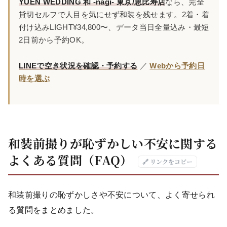
YUEN WEDDING 和 -nagi- 東京/恵比寿店
なら、完全
貸切セルフで人目を気にせず和装を残せます。2着・着
付け込みLIGHT¥34,800〜、データ当日全量込み・最短
2日前から予約OK。
LINEで空き状況を確認・予約する
／
Webから予約日
時を選ぶ
和装前撮りが恥ずかしい不安に関する
よくある質問（FAQ）
🔗 リンクをコピー
和装前撮りの恥ずかしさや不安について、よく寄せられ
る質問をまとめました。