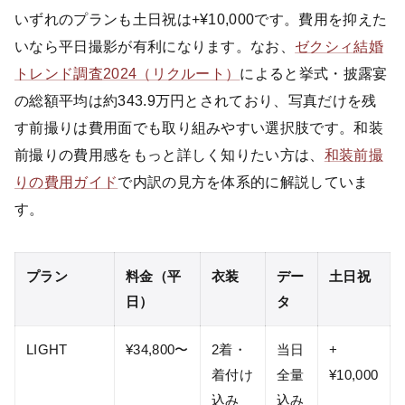
いずれのプランも土日祝は+¥10,000です。費用を抑えた
いなら平日撮影が有利になります。なお、
ゼクシィ結婚
トレンド調査2024（リクルート）
によると挙式・披露宴
の総額平均は約343.9万円とされており、写真だけを残
す前撮りは費用面でも取り組みやすい選択肢です。和装
前撮りの費用感をもっと詳しく知りたい方は、
和装前撮
りの費用ガイド
で内訳の見方を体系的に解説していま
す。
プラン
料金（平
衣装
デー
土日祝
日）
タ
LIGHT
¥34,800〜
2着・
当日
+
着付け
全量
¥10,000
込み
込み