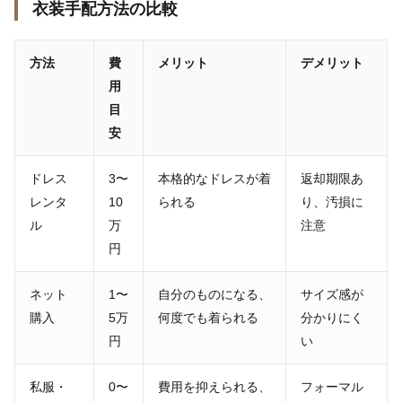
衣装手配方法の比較
方法
費
メリット
デメリット
用
目
安
ドレス
3〜
本格的なドレスが着
返却期限あ
レンタ
10
られる
り、汚損に
ル
万
注意
円
ネット
1〜
自分のものになる、
サイズ感が
購入
5万
何度でも着られる
分かりにく
円
い
私服・
0〜
費用を抑えられる、
フォーマル