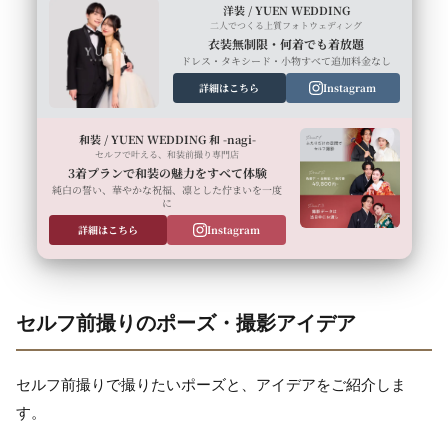
洋装 / YUEN WEDDING
二人でつくる上質フォトウェディング
衣装無制限・何着でも着放題
ドレス・タキシード・小物すべて追加料金なし
詳細はこちら
Instagram
和装 / YUEN WEDDING 和 -nagi-
セルフで叶える、和装前撮り専門店
3着プランで和装の魅力をすべて体験
純白の誓い、華やかな祝福、凛とした佇まいを一度
に
詳細はこちら
Instagram
セルフ前撮りのポーズ・撮影アイデア
セルフ前撮りで撮りたいポーズと、アイデアをご紹介しま
す。