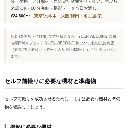
装・小物・プロ機材・完全貸切空間すべて揃い、手ぶら
来店 OK・60 分完結・撮影データ当日お渡し、
¥24,800〜
。
東京/六本木
・
大阪/梅田
・
名古屋/栄
。
和装 (白無垢・色打掛) で本格撮影なら、YUEN WEDDING の和
装専門姉妹ブランド
YUEN WEDDING 和 -nagi- 東京/恵比寿店
（衣装2着・着付け・データ込み ¥34,800〜）もご利用いただけ
ます。
セルフ前撮りに必要な機材と準備物
セルフ前撮りを成功させるために、まずは必要な機材と準備
物を確認しましょう。
撮影に必要な機材