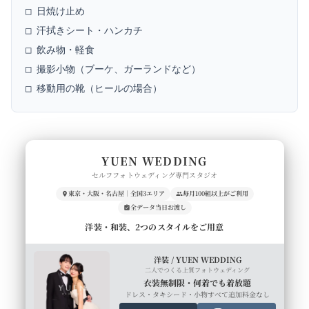
□ 日焼け止め

□ 汗拭きシート・ハンカチ

□ 飲み物・軽食

□ 撮影小物（ブーケ、ガーランドなど）

YUEN WEDDING
セルフフォトウェディング専門スタジオ
東京・大阪・名古屋｜全国3エリア
毎月100組以上がご利用
全データ当日お渡し
洋装・和装、2つのスタイルをご用意
洋装 / YUEN WEDDING
二人でつくる上質フォトウェディング
衣装無制限・何着でも着放題
ドレス・タキシード・小物すべて追加料金なし