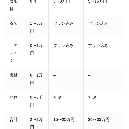
撮影
0円
3〜8万円
5〜15万円
料
衣装
1〜5万
プラン込み
プラン込み
円
ヘア
0〜1万
プラン込み
プラン込み
メイ
円
ク
機材
0〜1万
–
–
円
小物
0〜5千
別途
別途
円
合計
2〜8万
15〜25万円
20〜35万円
円