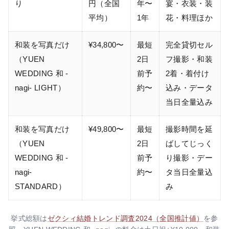
り
円（全国
年〜
宴・衣装・装
平均）
1年
花・料理ほか
和装を写真だけ
¥34,800〜
最短
完全貸切セル
（YUEN
2日
フ撮影・和装
WEDDING 和 -
前予
2着・着付け
nagi- LIGHT）
約〜
込み・データ
当日全量込み
和装を写真だけ
¥49,800〜
最短
撮影時間を延
（YUEN
2日
ばしてじっく
WEDDING 和 -
前予
り撮影・デー
nagi-
約〜
タ当日全量込
STANDARD）
み
挙式総額は
ゼクシィ結婚トレンド調査2024（全国推計値）
を参