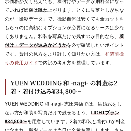
示価格が安く見えても、着付けやデータが別料金になっ
ていれば総額は跳ね上がります。とくに見落としがちな
のが「撮影データ」で、撮影自体は安くても全カットを
もらうのに高額なオプションが必要になるケースは少な
くありません。和装を写真だけで残すのが目的なら、
着
付け・データが込みかどうか
を必ず確認したいポイント
です。費用の見方をより詳しく知りたい方は、
和装前撮
りの費用ガイド
で内訳の考え方を整理しています。
YUEN WEDDING 和 -nagi- の料金は2
着・着付け込み¥34,800〜
YUEN WEDDING 和 -nagi- 恵比寿店では、結婚式をし
ない方が和装を写真だけで残せるよう、
LIGHTプラン
¥34,800〜
を用意しています。2着の和装と着付けが料金
に含まれ、撮影データは当日に全量お渡しします。さら