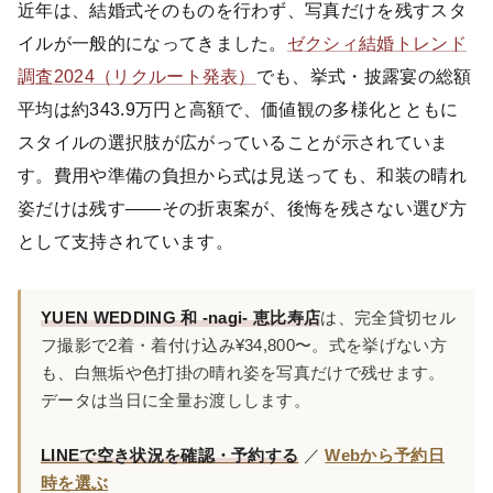
近年は、結婚式そのものを行わず、写真だけを残すスタ
イルが一般的になってきました。
ゼクシィ結婚トレンド
調査2024（リクルート発表）
でも、挙式・披露宴の総額
平均は約343.9万円と高額で、価値観の多様化とともに
スタイルの選択肢が広がっていることが示されていま
す。費用や準備の負担から式は見送っても、和装の晴れ
姿だけは残す——その折衷案が、後悔を残さない選び方
として支持されています。
YUEN WEDDING 和 -nagi- 恵比寿店
は、完全貸切セル
フ撮影で2着・着付け込み¥34,800〜。式を挙げない方
も、白無垢や色打掛の晴れ姿を写真だけで残せます。
データは当日に全量お渡しします。
LINEで空き状況を確認・予約する
／
Webから予約日
時を選ぶ