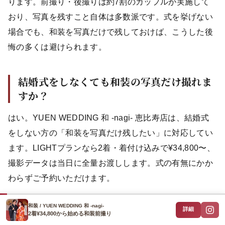
ります。前撮り・後撮りは約7割のカップルが実施して
おり、写真を残すこと自体は多数派です。式を挙げない
場合でも、和装を写真だけで残しておけば、こうした後
悔の多くは避けられます。
結婚式をしなくても和装の写真だけ撮れま
すか？
はい。YUEN WEDDING 和 -nagi- 恵比寿店は、結婚式
をしない方の「和装を写真だけ残したい」に対応してい
ます。LIGHTプランなら2着・着付け込みで¥34,800〜、
撮影データは当日に全量お渡しします。式の有無にかか
わらずご予約いただけます。
和装 / YUEN WEDDING 和 -nagi-
和装を写真だけで残す費用はいくらからで
詳細
2着¥34,800から始める和装前撮り