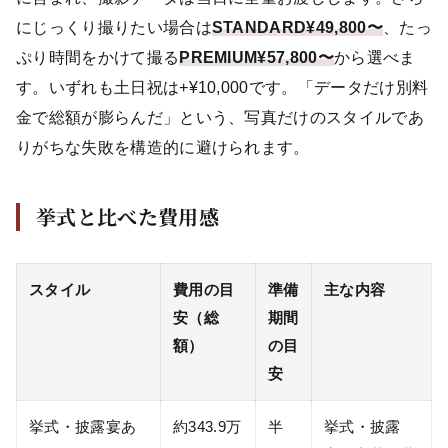
にじっくり撮りたい場合は
STANDARD¥49,800〜
、たっ
ぷり時間をかけて撮る
PREMIUM¥57,800〜
から選べま
す。いずれも土日祝は+¥10,000です。「データだけ別料
金で総額が膨らんだ」という、写真だけのスタイルであ
りがちな失敗を構造的に避けられます。
挙式と比べた費用感
スタイル
費用の目
準備
主な内容
安（総
期間
額）
の目
安
挙式・披露宴あ
約343.9万
半
挙式・披露