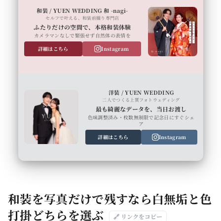
和装 / YUEN WEDDING 和 -nagi-
セルフで叶える、和装前撮り専門店
ふたりだけの空間で、本格和装体験
カメラマンなしで緊張せず自然体の表情を
詳細はこちら
Instagram
洋装 / YUEN WEDDING
二人でつくる上質フォトウェディング
最も綺麗なデータを、当日お渡し
色味調整済み・枚数無制限で記念日にすぐシェ
ア
詳細はこちら
Instagram
和装を写真だけで残すなら白無垢と色
打掛どちらを選ぶ
🔗 リンクをコピー