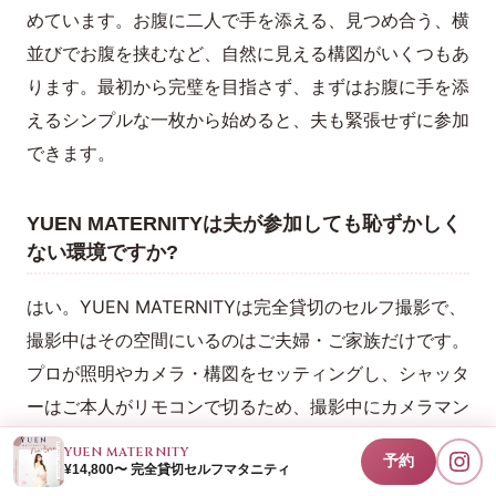
めています。お腹に二人で手を添える、見つめ合う、横
並びでお腹を挟むなど、自然に見える構図がいくつもあ
ります。最初から完璧を目指さず、まずはお腹に手を添
えるシンプルな一枚から始めると、夫も緊張せずに参加
できます。
YUEN MATERNITYは夫が参加しても恥ずかしく
ない環境ですか?
はい。YUEN MATERNITYは完全貸切のセルフ撮影で、
撮影中はその空間にいるのはご夫婦・ご家族だけです。
プロが照明やカメラ・構図をセッティングし、シャッタ
ーはご本人がリモコンで切るため、撮影中にカメラマン
が横にいません。人前でポーズする緊張がないので、恥
YUEN MATERNITY
予約
ずかしがり屋のご主人でも参加しやすい環境です。6歳
¥14,800〜 完全貸切セルフマタニティ