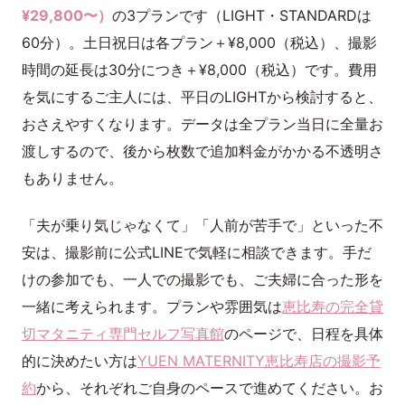
¥29,800〜）
の3プランです（LIGHT・STANDARDは
60分）。土日祝日は各プラン＋¥8,000（税込）、撮影
時間の延長は30分につき＋¥8,000（税込）です。費用
を気にするご主人には、平日のLIGHTから検討すると、
おさえやすくなります。データは全プラン当日に全量お
渡しするので、後から枚数で追加料金がかかる不透明さ
もありません。
「夫が乗り気じゃなくて」「人前が苦手で」といった不
安は、撮影前に公式LINEで気軽に相談できます。手だ
けの参加でも、一人での撮影でも、ご夫婦に合った形を
一緒に考えられます。プランや雰囲気は
恵比寿の完全貸
切マタニティ専門セルフ写真館
のページで、日程を具体
的に決めたい方は
YUEN MATERNITY恵比寿店の撮影予
約
から、それぞれご自身のペースで進めてください。お