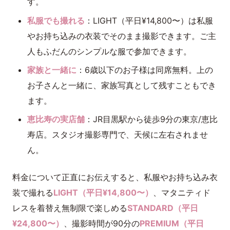
す。
私服でも撮れる
：LIGHT（平日¥14,800〜）は私服
やお持ち込みの衣装でそのまま撮影できます。ご主
人もふだんのシンプルな服で参加できます。
家族と一緒に
：6歳以下のお子様は同席無料。上の
お子さんと一緒に、家族写真として残すこともでき
ます。
恵比寿の実店舗
：JR目黒駅から徒歩9分の東京/恵比
寿店。スタジオ撮影専門で、天候に左右されませ
ん。
料金について正直にお伝えすると、私服やお持ち込み衣
装で撮れる
LIGHT（平日¥14,800〜）
、マタニティド
レスを着替え無制限で楽しめる
STANDARD（平日
¥24,800〜）
、撮影時間が90分の
PREMIUM（平日