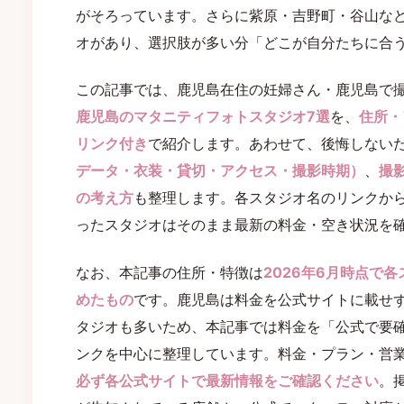
がそろっています。さらに紫原・吉野町・谷山な
オがあり、選択肢が多い分「どこが自分たちに合
この記事では、鹿児島在住の妊婦さん・鹿児島で
鹿児島のマタニティフォトスタジオ7選
を、
住所・
リンク付き
で紹介します。あわせて、後悔しない
データ・衣装・貸切・アクセス・撮影時期）
、
撮
の考え方
も整理します。各スタジオ名のリンクか
ったスタジオはそのまま最新の料金・空き状況を
なお、本記事の住所・特徴は
2026年6月時点で
めたもの
です。鹿児島は料金を公式サイトに載せ
タジオも多いため、本記事では料金を「公式で要
ンクを中心に整理しています。料金・プラン・営
必ず各公式サイトで最新情報をご確認ください
。