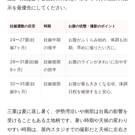
示を最優先にしてください。
妊娠週数の目安
時期
お腹の状態・撮影のポイント
24〜27週(妊
妊娠中期
お腹がふくらみ始め、体調も比較
娠7ヶ月)
の後半
期。早めに撮りたい方に。
28〜31週(妊娠
妊娠後期
お腹のラインがきれいに出やすく
8ヶ月)
の前半
32〜35週(妊
妊娠後期
お腹が最も大きくなる頃。体調と
娠9ヶ月)
日程を確保すると安心。
三重は夏に蒸し暑く、伊勢湾沿いや南部は台風の影響を
受けることもある土地柄です。暑い時期や天候の変わり
やすい時期は、屋内スタジオでの撮影だと天候に左右さ