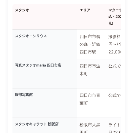
スタジオ
エリア
マタニティ料金
込・2026年6
点)
スタジオ・シリウス
四日市市鵜
撮影料7,700
の森・近鉄
円〜/全デー
四日市駅
22,000円〜
写真スタジオmaria 四日市店
四日市市波
公式で要確
木町
服部写真館
四日市市青
公式で要確
葉町
スタジオキャラット 松阪店
松阪市大黒
ライトデー
田町
日22,000円