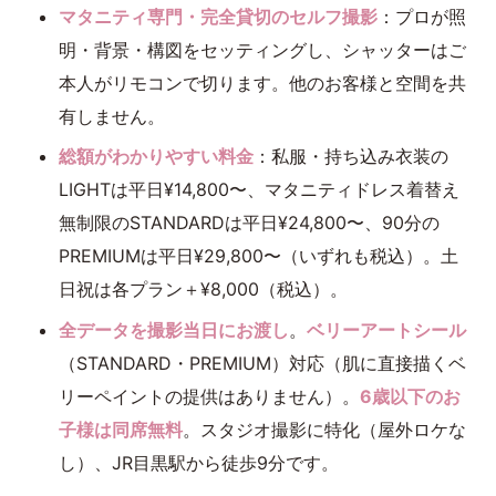
マタニティ専門・完全貸切のセルフ撮影
：プロが照
明・背景・構図をセッティングし、シャッターはご
本人がリモコンで切ります。他のお客様と空間を共
有しません。
総額がわかりやすい料金
：私服・持ち込み衣装の
LIGHTは平日¥14,800〜、マタニティドレス着替え
無制限のSTANDARDは平日¥24,800〜、90分の
PREMIUMは平日¥29,800〜（いずれも税込）。土
日祝は各プラン＋¥8,000（税込）。
全データを撮影当日にお渡し
。
ベリーアートシール
（STANDARD・PREMIUM）対応（肌に直接描くベ
リーペイントの提供はありません）。
6歳以下のお
子様は同席無料
。スタジオ撮影に特化（屋外ロケな
し）、JR目黒駅から徒歩9分です。