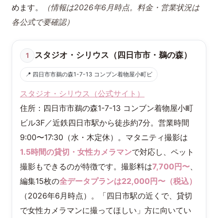
めます。
（情報は2026年6月時点。料金・営業状況は
各公式で要確認）
スタジオ・シリウス（四日市市・鵜の森）
1
📍 四日市市鵜の森1-7-13 コンブン着物屋小町ビ
スタジオ・シリウス（公式サイト）
住所：四日市市鵜の森1-7-13 コンブン着物屋小町
ビル3F／近鉄四日市駅から徒歩約7分。営業時間
9:00〜17:30（水・木定休）。マタニティ撮影は
1.5時間の貸切・女性カメラマン
で対応し、ペット
撮影もできるのが特徴です。撮影料は
7,700円〜
、
編集15枚の
全データプランは22,000円〜（税込）
（2026年6月時点）。「四日市駅の近くで、貸切
で女性カメラマンに撮ってほしい」方に向いてい