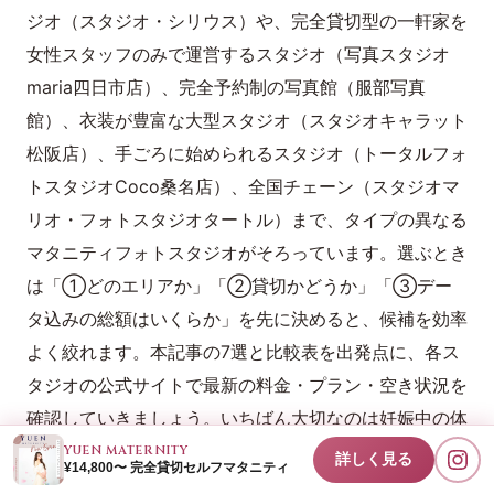
ジオ（スタジオ・シリウス）や、完全貸切型の一軒家を
女性スタッフのみで運営するスタジオ（写真スタジオ
maria四日市店）、完全予約制の写真館（服部写真
館）、衣装が豊富な大型スタジオ（スタジオキャラット
松阪店）、手ごろに始められるスタジオ（トータルフォ
トスタジオCoco桑名店）、全国チェーン（スタジオマ
リオ・フォトスタジオタートル）まで、タイプの異なる
マタニティフォトスタジオがそろっています。選ぶとき
は「①どのエリアか」「②貸切かどうか」「③デー
タ込みの総額はいくらか」を先に決めると、候補を効率
よく絞れます。本記事の7選と比較表を出発点に、各ス
タジオの公式サイトで最新の料金・プラン・空き状況を
確認していきましょう。いちばん大切なのは妊娠中の体
調です。移動時間や撮影時間まで含めて無理のない計画
YUEN MATERNITY
詳しく見る
¥14,800〜 完全貸切セルフマタニティ
を立て、納得のいくマタニティフォトでかけがえのない