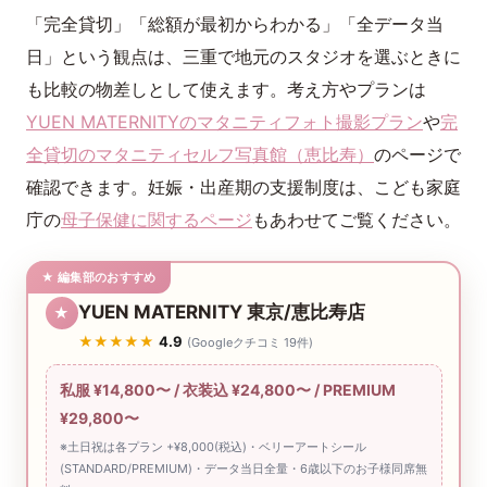
「完全貸切」「総額が最初からわかる」「全データ当
日」という観点は、三重で地元のスタジオを選ぶときに
も比較の物差しとして使えます。考え方やプランは
YUEN MATERNITYのマタニティフォト撮影プラン
や
完
全貸切のマタニティセルフ写真館（恵比寿）
のページで
確認できます。妊娠・出産期の支援制度は、こども家庭
庁の
母子保健に関するページ
もあわせてご覧ください。
★ 編集部のおすすめ
YUEN MATERNITY 東京/恵比寿店
★
★★★★★
4.9
(Googleクチコミ 19件)
私服 ¥14,800〜 / 衣装込 ¥24,800〜 / PREMIUM
¥29,800〜
※土日祝は各プラン +¥8,000(税込)・ベリーアートシール
(STANDARD/PREMIUM)・データ当日全量・6歳以下のお子様同席無