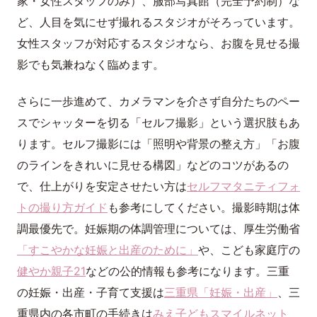
家・女性スタッフのみ）、服部写真館（完全予約制）な
ど、人目を気にせず撮れるスタジオがそろっています。
女性スタッフが対応するスタジオなら、お腹を見せる撮
影でも気兼ねなく臨めます。
さらに一歩進めて、カメラマンを介さず自分たちのペー
スでシャッターを切る「セルフ撮影」という選択肢もあ
ります。セルフ撮影には「照明や背景の整え方」「お腹
のラインをきれいに見せる構図」などのコツがあるの
で、仕上がりを安定させたい方は
セルフマタニティフォ
トの撮り方ガイド
も参考にしてください。撮影時期は体
調最優先で。妊娠期の体調管理については、厚生労働省
「すこやかな妊娠と出産のために」
や、こども家庭庁の
健やか親子21
などの公的情報も参考になります。三重
の妊娠・出産・子育て支援は
三重県「妊娠・出産」
、三
重県内の各市町の手続きは
みえ子どもスマイルネット