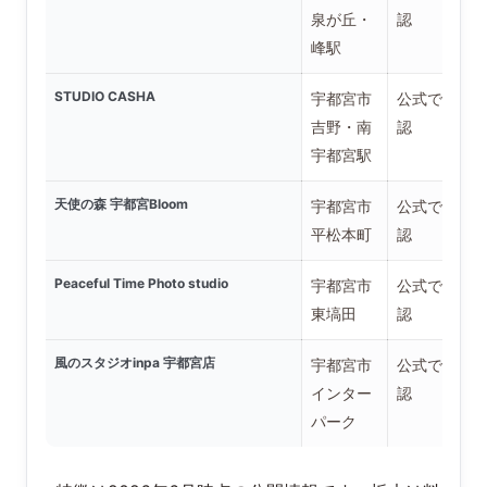
泉が丘・
認
峰駅
STUDIO CASHA
宇都宮市
公式で要確
吉野・南
認
宇都宮駅
天使の森 宇都宮Bloom
宇都宮市
公式で要確
平松本町
認
Peaceful Time Photo studio
宇都宮市
公式で要確
東塙田
認
風のスタジオinpa 宇都宮店
宇都宮市
公式で要確
インター
認
パーク