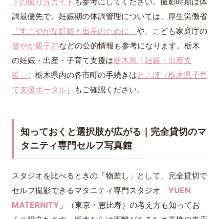
トの撮り方ガイド
も参考にしてください。撮影時期は体
調最優先で。妊娠期の体調管理については、厚生労働省
「すこやかな妊娠と出産のために」
や、こども家庭庁の
健やか親子21
などの公的情報も参考になります。栃木
の妊娠・出産・子育て支援は
栃木県「妊娠・出産支
援」
、栃木県内の各市町の手続きは
とこぽ（栃木県子育
て支援ポータル）
もご確認ください。
知っておくと選択肢が広がる｜完全貸切のマ
タニティ専門セルフ写真館
スタジオを比べるときの「物差し」として、完全貸切で
セルフ撮影できるマタニティ専門スタジオ「
YUEN
MATERNITY
」（東京・恵比寿）の考え方も知ってお