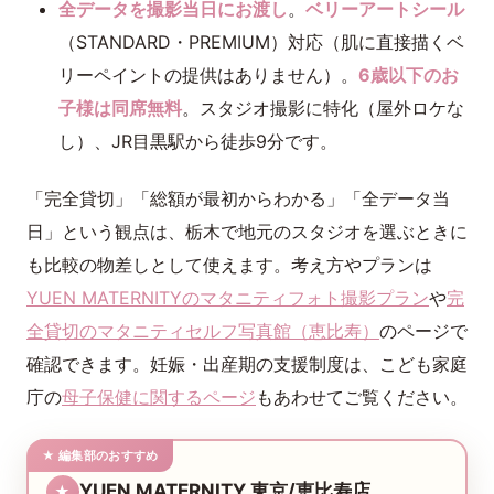
全データを撮影当日にお渡し
。
ベリーアートシール
（STANDARD・PREMIUM）対応（肌に直接描くベ
リーペイントの提供はありません）。
6歳以下のお
子様は同席無料
。スタジオ撮影に特化（屋外ロケな
し）、JR目黒駅から徒歩9分です。
「完全貸切」「総額が最初からわかる」「全データ当
日」という観点は、栃木で地元のスタジオを選ぶときに
も比較の物差しとして使えます。考え方やプランは
YUEN MATERNITYのマタニティフォト撮影プラン
や
完
全貸切のマタニティセルフ写真館（恵比寿）
のページで
確認できます。妊娠・出産期の支援制度は、こども家庭
庁の
母子保健に関するページ
もあわせてご覧ください。
★ 編集部のおすすめ
YUEN MATERNITY 東京/恵比寿店
★