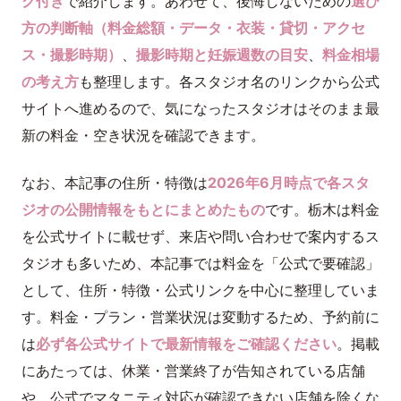
ク付き
で紹介します。あわせて、後悔しないための
選び
方の判断軸（料金総額・データ・衣装・貸切・アクセ
ス・撮影時期）
、
撮影時期と妊娠週数の目安
、
料金相場
の考え方
も整理します。各スタジオ名のリンクから公式
サイトへ進めるので、気になったスタジオはそのまま最
新の料金・空き状況を確認できます。
なお、本記事の住所・特徴は
2026年6月時点で各スタ
ジオの公開情報をもとにまとめたもの
です。栃木は料金
を公式サイトに載せず、来店や問い合わせで案内するス
タジオも多いため、本記事では料金を「公式で要確認」
として、住所・特徴・公式リンクを中心に整理していま
す。料金・プラン・営業状況は変動するため、予約前に
は
必ず各公式サイトで最新情報をご確認ください
。掲載
にあたっては、休業・営業終了が告知されている店舗
や、公式でマタニティ対応が確認できない店舗を除くな