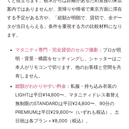
くと役立ちます。栃木からは距離があるため直接の来店
案内ではありませんが、里帰りや帰省で東京方面に滞在
する予定がある方や、「総額が明朗で、貸切で、全デー
タが当日もらえる」条件を重視する方の比較材料になり
ます。
マタニティ専門・完全貸切のセルフ撮影
：プロが照
明・背景・構図をセッティングし、シャッターはご
本人がリモコンで切ります。他のお客様と空間を共
有しません。
総額がわかりやすい料金
：私服・持ち込み衣装の
LIGHTは平日¥14,800〜、マタニティドレス着替え
無制限のSTANDARDは平日¥24,800〜、90分の
PREMIUMは平日¥29,800〜（いずれも税込）。土
日祝は各プラン＋¥8,000（税込）。