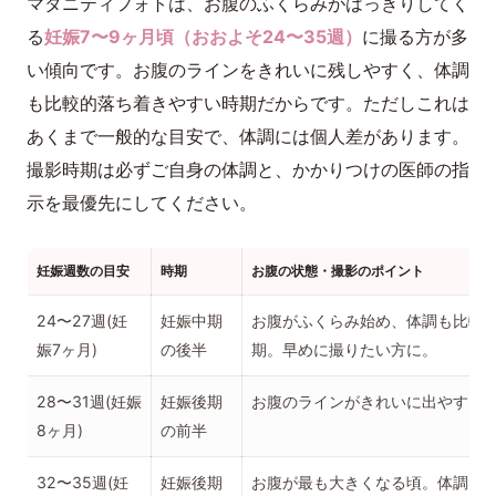
マタニティフォトは、お腹のふくらみがはっきりしてく
る
妊娠7〜9ヶ月頃（おおよそ24〜35週）
に撮る方が多
い傾向です。お腹のラインをきれいに残しやすく、体調
も比較的落ち着きやすい時期だからです。ただしこれは
あくまで一般的な目安で、体調には個人差があります。
撮影時期は必ずご自身の体調と、かかりつけの医師の指
示を最優先にしてください。
妊娠週数の目安
時期
お腹の状態・撮影のポイント
24〜27週(妊
妊娠中期
お腹がふくらみ始め、体調も比較
娠7ヶ月)
の後半
期。早めに撮りたい方に。
28〜31週(妊娠
妊娠後期
お腹のラインがきれいに出やすく
8ヶ月)
の前半
32〜35週(妊
妊娠後期
お腹が最も大きくなる頃。体調と