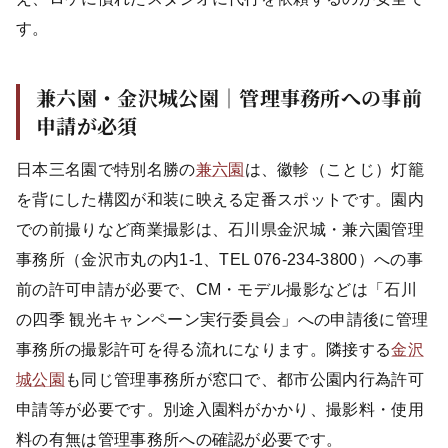
す。
兼六園・金沢城公園｜管理事務所への事前
申請が必須
日本三名園で特別名勝の
兼六園
は、徽軫（ことじ）灯籠
を背にした構図が和装に映える定番スポットです。園内
での前撮りなど商業撮影は、石川県金沢城・兼六園管理
事務所（金沢市丸の内1-1、TEL 076-234-3800）への事
前の許可申請が必要で、CM・モデル撮影などは「石川
の四季 観光キャンペーン実行委員会」への申請後に管理
事務所の撮影許可を得る流れになります。隣接する
金沢
城公園
も同じ管理事務所が窓口で、都市公園内行為許可
申請等が必要です。別途入園料がかかり、撮影料・使用
料の有無は管理事務所への確認が必要です。