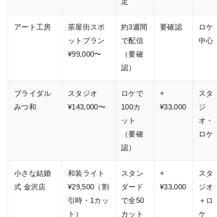
定
アート工房
茶屋街スポ
約3週間
要確認
ロケ
ットプラン
で配信
中心
¥99,000〜
（要確
認）
ブライダル
スタジオ
ロケで
+
スタ
みつ和
¥143,000〜
100カ
¥33,000
ジ
ット
オ・
（要確
ロケ
認）
小さな結婚
和装ライト
スタン
+
スタ
式 金沢店
¥29,500（割
ダード
¥33,000
ジオ
引時・1カッ
で全50
＋ロ
ト）
カット
ケ