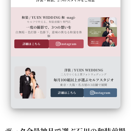
和装 / YUEN WEDDING 和 -nagi-
セルフで叶える、和装前撮り専門店
一度の撮影で、3つの想いを
白無垢・色打掛・色掛下、意味の異なる和装を体
験
詳細はこちら
Instagram
洋装 / YUEN WEDDING
二人でつくる上質フォトウェディング
毎月100組以上が選ぶセルフスタジオ
東京・大阪・名古屋の3店舗で展開
詳細はこちら
Instagram
データ全量納品で選ぶ石川の和装前撮