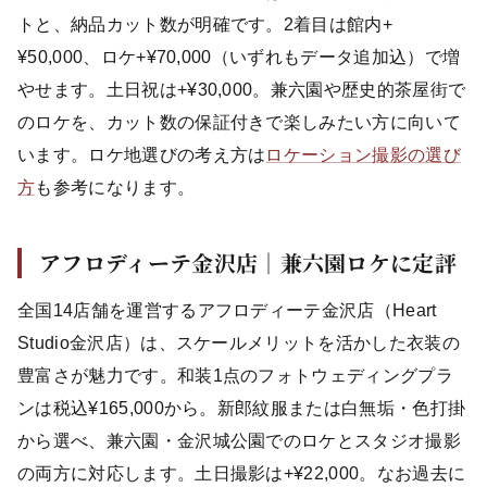
トと、納品カット数が明確です。2着目は館内+
¥50,000、ロケ+¥70,000（いずれもデータ追加込）で増
やせます。土日祝は+¥30,000。兼六園や歴史的茶屋街で
のロケを、カット数の保証付きで楽しみたい方に向いて
います。ロケ地選びの考え方は
ロケーション撮影の選び
方
も参考になります。
アフロディーテ金沢店｜兼六園ロケに定評
全国14店舗を運営するアフロディーテ金沢店（Heart
Studio金沢店）は、スケールメリットを活かした衣装の
豊富さが魅力です。和装1点のフォトウェディングプラ
ンは税込¥165,000から。新郎紋服または白無垢・色打掛
から選べ、兼六園・金沢城公園でのロケとスタジオ撮影
の両方に対応します。土日撮影は+¥22,000。なお過去に