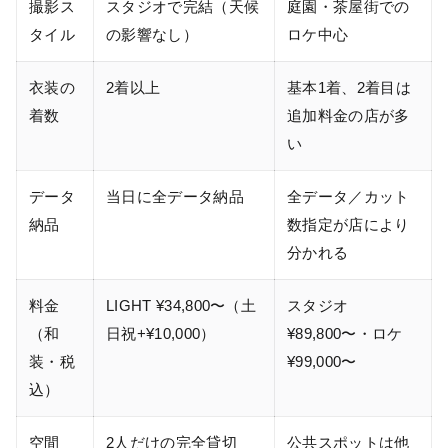
撮影ス
スタジオで完結（天候
庭園・茶屋街での
タイル
の影響なし）
ロケ中心
衣装の
2着以上
基本1着、2着目は
着数
追加料金の店が多
い
データ
当日に全データ納品
全データ／カット
納品
数指定が店により
分かれる
料金
LIGHT ¥34,800〜（土
スタジオ
（和
日祝+¥10,000）
¥89,800〜・ロケ
装・税
¥99,000〜
込）
空間
2人だけの完全貸切
公共スポットは他