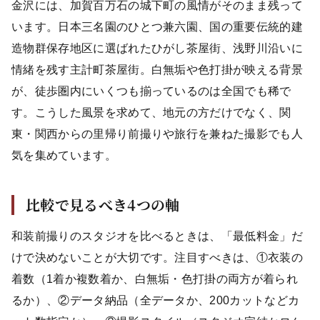
金沢には、加賀百万石の城下町の風情がそのまま残って
います。日本三名園のひとつ兼六園、国の重要伝統的建
造物群保存地区に選ばれたひがし茶屋街、浅野川沿いに
情緒を残す主計町茶屋街。白無垢や色打掛が映える背景
が、徒歩圏内にいくつも揃っているのは全国でも稀で
す。こうした風景を求めて、地元の方だけでなく、関
東・関西からの里帰り前撮りや旅行を兼ねた撮影でも人
気を集めています。
比較で見るべき4つの軸
和装前撮りのスタジオを比べるときは、「最低料金」だ
けで決めないことが大切です。注目すべきは、①衣装の
着数（1着か複数着か、白無垢・色打掛の両方が着られ
るか）、②データ納品（全データか、200カットなどカ