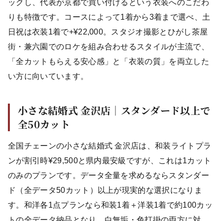
ックし、代表が京都で買い付けるという衣装へのこだわ
りも特徴です。コースによって1着から3着まで選べ、土
日祝は衣装1着で+¥22,000。スタジオ撮影とひがし茶屋
街・兼六園でのロケを組み合わせるスタイルが主流で、
「全カットもらえる安心感」と「衣装の質」を両立した
い方に向いています。
小さな結婚式 金沢店｜スタンダード以上で
全50カット
全国チェーンの小さな結婚式 金沢店は、和装ライトプラ
ンが割引時¥29,500と県内最安級ですが、これは1カット
のみのプランです。データ全量を求めるならスタンダー
ド（全データ50カット）以上が現実的な選択になりま
す。和洋各1点プランなら和装1着＋洋装1着で約100カッ
トの全データ納品となり、白無垢・色打掛の両方に対