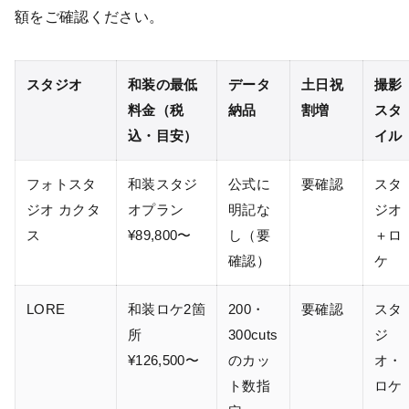
額をご確認ください。
スタジオ
和装の最低
データ
土日祝
撮影
料金（税
納品
割増
スタ
込・目安）
イル
フォトスタ
和装スタジ
公式に
要確認
スタ
ジオ カクタ
オプラン
明記な
ジオ
ス
¥89,800〜
し（要
＋ロ
確認）
ケ
LORE
和装ロケ2箇
200・
要確認
スタ
所
300cuts
ジ
¥126,500〜
のカッ
オ・
ト数指
ロケ