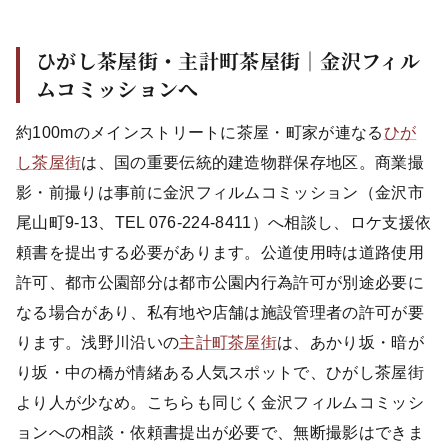
ひがし茶屋街・主計町茶屋街｜金沢フィル
ムコミッションへ
約100mのメインストリートに茶屋・町家が連なる
ひが
し茶屋街
は、国の重要伝統的建造物群保存地区。商業撮
影・前撮りは事前に金沢フィルムコミッション（金沢市
尾山町9-13、TEL 076-224-8411）へ相談し、ロケ支援依
頼書を提出する必要があります。公道使用時は道路使用
許可、都市公園部分は都市公園内行為許可が別途必要に
なる場合があり、私有地や店舗は施設管理者の許可が要
ります。浅野川沿いの
主計町茶屋街
は、あかり坂・暗が
り坂・中の橋が情緒ある人気スポットで、ひがし茶屋街
より人が少なめ。こちらも同じく金沢フィルムコミッシ
ョンへの相談・依頼書提出が必要で、無断撮影はできま