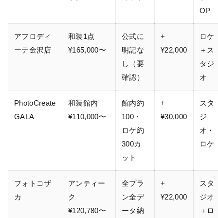
OP
アフロディ
和装1点
公式に
+
ロケ
ーテ金沢店
¥165,000〜
明記な
¥22,000
＋ス
し（要
タジ
確認）
オ
PhotoCreate
和装館内
館内約
+
スタ
GALA
¥110,000〜
100・
¥30,000
ジ
ロケ約
オ・
300カ
ロケ
ット
フォトコザ
アンティー
全プラ
+
スタ
カ
ク
ン全デ
¥22,000
ジオ
¥120,780〜
ータ納
＋ロ