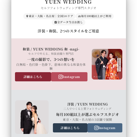
YUEN WEDDING
セルフフォトウェディング専門スタジオ
東京・大阪・名古屋｜全国3エリア
毎月100組以上がご利用
全データ当日お渡し
洋装・和装、2つのスタイルをご用意
和装 / YUEN WEDDING 和 -nagi-
セルフで叶える、和装前撮り専門店
一度の撮影で、3つの想いを
白無垢・色打掛・色掛下、意味の異なる和装を体
験
詳細はこちら
Instagram
洋装 / YUEN WEDDING
二人でつくる上質フォトウェディング
毎月100組以上が選ぶセルフスタジオ
東京・大阪・名古屋の3店舗で展開
詳細はこちら
Instagram