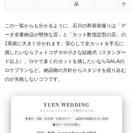
品
ケ
この一覧からも分かるように、石川の和装前撮りは「デ
ータ全量納品が明快な店」と「カット数指定型の店」の
2系統に大きく分かれます。安心して全カットを手元に
残したいならフォトコザカや小さな結婚式（スタンダー
ド以上）、ロケで多くのカットを残したいならGALAの
ロケプランなど、納品物の方針からスタジオを絞り込む
のが失敗しないコツです。
YUEN WEDDING
セルフフォトウェディング専門スタジオ
東京・大阪・名古屋｜全国3エリア
毎月100組以上がご利用
全データ当日お渡し
洋装・和装、2つのスタイルをご用意