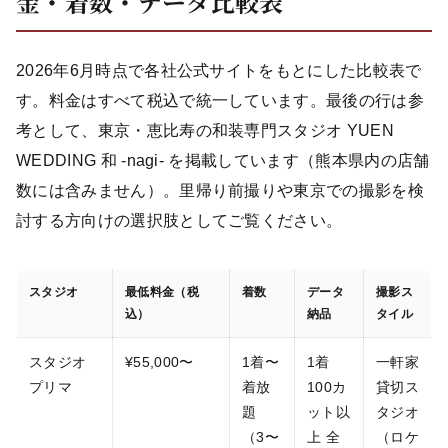
金・着数・データ比較表
2026年6月時点で各社公式サイトをもとにした比較表で
す。料金はすべて税込で統一しています。最後の行は参
考として、東京・恵比寿の和装専門スタジオ YUEN
WEDDING 和 -nagi- を掲載しています（熊本県内の店舗
数には含みません）。里帰り前撮りや東京での撮影を検
討する方向けの選択肢としてご覧ください。
スタジオ
最低料金（税
着数
データ
撮影ス
込）
納品
タイル
スタジオ
¥55,000〜
1着〜
1着
一軒家
プリマ
着放
100カ
貸切ス
題
ット以
タジオ
（3〜
上 全
（ロケ