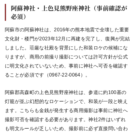
阿蘇神社・上色見熊野座神社（事前確認が
必須）
阿蘇市の阿蘇神社は、2016年の熊本地震で全壊した重要
文化財・楼門が2023年12月に再建を完了し、復興が完結
しました。荘厳な社殿を背景にした和装ロケの候補にな
りますが、商用の前撮り撮影については許可方針が公式
に明文化されていないため、事前に神社へ可否を確認す
ることが必須です（0967-22-0064）。
阿蘇郡高森町の上色見熊野座神社は、参道に約100基の
灯籠が並ぶ幻想的なロケーションで、和装が一段と映え
ます。こちらも金銭が発生する商用撮影は事前に神社へ
撮影可否を確認する必要があります。神社2件はいずれ
も明文ルールが乏しいため、撮影前に必ず直接問い合わ