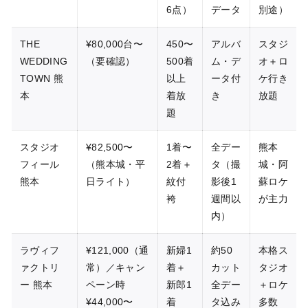
6点）
データ
別途）
THE
¥80,000台〜
450〜
アルバ
スタジ
WEDDING
（要確認）
500着
ム・デ
オ＋ロ
TOWN 熊
以上
ータ付
ケ行き
本
着放
き
放題
題
スタジオ
¥82,500〜
1着〜
全デー
熊本
フィール
（熊本城・平
2着＋
タ（撮
城・阿
熊本
日ライト）
紋付
影後1
蘇ロケ
袴
週間以
が主力
内）
ラヴィフ
¥121,000（通
新婦1
約50
本格ス
ァクトリ
常）／キャン
着＋
カット
タジオ
ー 熊本
ペーン時
新郎1
全デー
＋ロケ
¥44,000〜
着
タ込み
多数