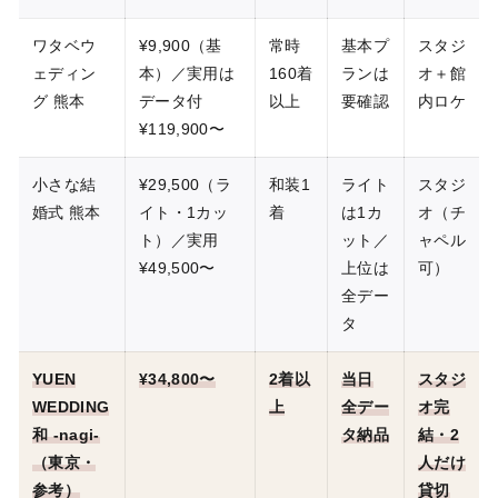
ワタベウ
¥9,900（基
常時
基本プ
スタジ
ェディン
本）／実用は
160着
ランは
オ＋館
グ 熊本
データ付
以上
要確認
内ロケ
¥119,900〜
小さな結
¥29,500（ラ
和装1
ライト
スタジ
婚式 熊本
イト・1カッ
着
は1カ
オ（チ
ト）／実用
ット／
ャペル
¥49,500〜
上位は
可）
全デー
タ
YUEN
¥34,800〜
2着以
当日
スタジ
WEDDING
上
全デー
オ完
和 -nagi-
タ納品
結・2
（東京・
人だけ
参考）
貸切