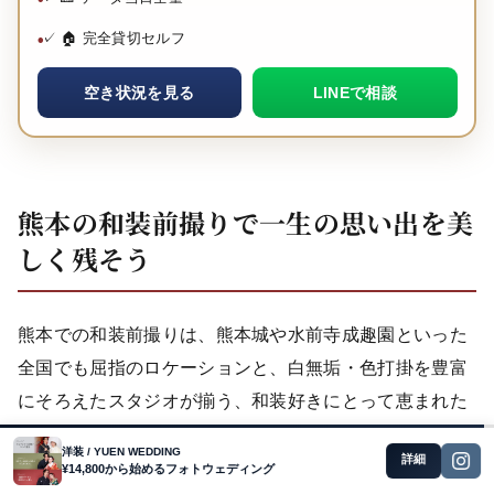
✓ 🏠 完全貸切セルフ
空き状況を見る
LINEで相談
熊本の和装前撮りで一生の思い出を美
しく残そう
熊本での和装前撮りは、熊本城や水前寺成趣園といった
全国でも屈指のロケーションと、白無垢・色打掛を豊富
にそろえたスタジオが揃う、和装好きにとって恵まれた
環境です。スタジオプリマの一軒家貸切、THE
洋装 / YUEN WEDDING
詳細
WEDDING TOWNの着放題＋ロケ行き放題、スタジオフ
¥14,800から始めるフォトウェディング