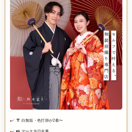
✓ 👘 白無垢・色打掛が2着〜
✓ 📸 データ当日全量