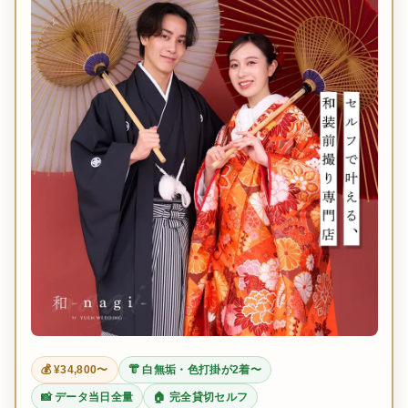
💰 ¥34,800〜
👘 白無垢・色打掛が2着〜
📸 データ当日全量
🏠 完全貸切セルフ