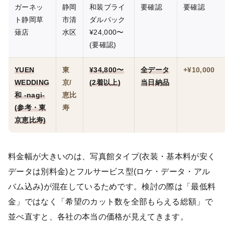
ガーネッ
静岡
和装ブライ
要確認
要確認
ト静岡草
市清
ダルパック
薙店
水区
¥24,000〜
(要確認)
YUEN
東
¥34,800〜
全データ
+¥10,000
WEDDING
京/
(2着以上)
当日納品
和 -nagi-
恵比
(参考・東
寿
京恵比寿)
料金幅が大きいのは、写真館タイプ(衣装・基本料が安く
データは別料金)とフルサービス型(ロケ・データ・アル
バム込み)が混在しているためです。検討の際は「最低料
金」ではなく「希望のカット数を全部もらえる総額」で
並べ直すと、各社の本当の価格が見えてきます。