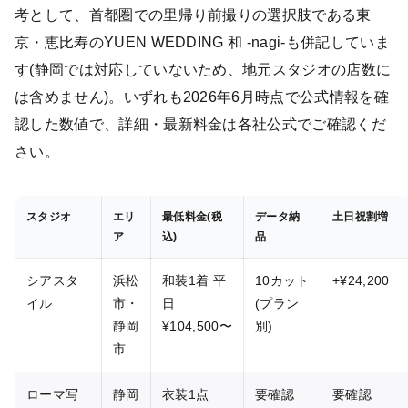
考として、首都圏での里帰り前撮りの選択肢である東
京・恵比寿のYUEN WEDDING 和 -nagi-も併記していま
す(静岡では対応していないため、地元スタジオの店数に
は含めません)。いずれも2026年6月時点で公式情報を確
認した数値で、詳細・最新料金は各社公式でご確認くだ
さい。
スタジオ
エリ
最低料金(税
データ納
土日祝割増
ア
込)
品
シアスタ
浜松
和装1着 平
10カット
+¥24,200
イル
市・
日
(プラン
静岡
¥104,500〜
別)
市
ローマ写
静岡
衣装1点
要確認
要確認