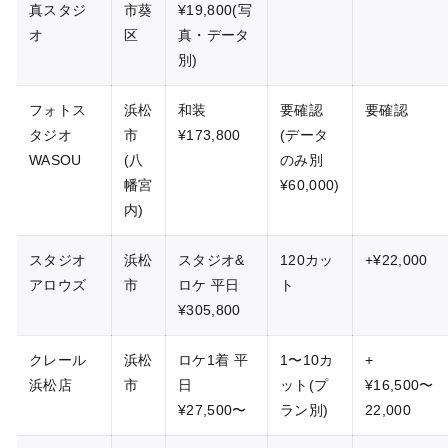
真スタジ
市葵
¥19,800(写
オ
区
真・データ
別)
フォトス
浜松
和装
要確認
要確認
タジオ
市
¥173,800
(データ
WASOU
(八
のみ別
幡宮
¥60,000)
内)
スタジオ
浜松
スタジオ&
120カッ
+¥22,000
アロウズ
市
ロケ 平日
ト
¥305,800
クレール
浜松
ロケ1着 平
1〜10カ
+
浜松店
市
日
ット(プ
¥16,500〜
¥27,500〜
ラン別)
22,000