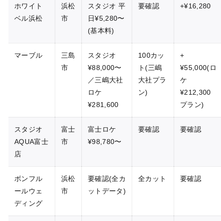
ホワイト
浜松
スタジオ 平
要確認
+¥16,280
ベル浜松
市
日¥5,280〜
(基本料)
マーブル
三島
スタジオ
100カッ
+
市
¥88,000〜
ト(三嶋
¥55,000(ロ
／三嶋大社
大社プラ
ケ
ロケ
ン)
¥212,300
¥281,600
プラン)
スタジオ
富士
富士ロケ
要確認
要確認
AQUA富士
市
¥98,780〜
店
ボンフル
浜松
要確認(全カ
全カット
要確認
ールウェ
市
ットデータ)
ディング