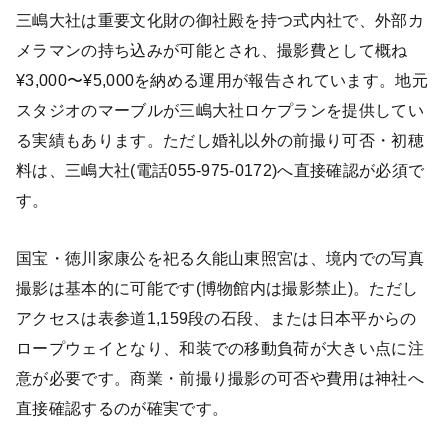
三嶋大社は重要文化財の御社殿を持つ式内社で、外部カ
メラマンの持ち込みが可能とされ、撮影費として概ね
¥3,000〜¥5,000を納める運用が報告されています。地元
スタジオのマーブルが三嶋大社ロケプランを提供してい
る実績もあります。ただし婚礼以外の前撮り可否・初穂
料は、三嶋大社(電話055-975-0172)へ直接確認が必須で
す。
国宝・徳川家康公を祀る久能山東照宮は、境内での写真
撮影は基本的に可能です(博物館内は撮影禁止)。ただし
アクセスは表参道1,159段の石段、または日本平からの
ロープウェイとなり、和装での移動負荷が大きい点に注
意が必要です。商業・前撮り撮影の可否や費用は神社へ
直接確認するのが確実です。