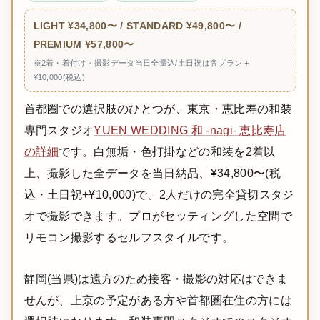
LIGHT ¥34,800〜 / STANDARD ¥49,800〜 /
PREMIUM ¥57,800〜
※2着・着付け・撮影データ当日全量込/土日祝は各プラン +
¥10,000(税込)
首都圏での選択肢のひとつが、東京・恵比寿の和装
専門スタジオ
YUEN WEDDING 和 -nagi- 恵比寿店
の詳細
です。白無垢・色打掛などの和装を2着以
上、撮影した全データを当日納品、¥34,800〜(税
込・土日祝+¥10,000)で、2人だけの完全貸切スタジ
オで撮影できます。プロがセッティングした空間で
リモコン撮影するセルフスタイルです。
静岡(当県)は遠方のため接客・撮影の対応はできま
せんが、上京の予定がある方や首都圏在住の方には