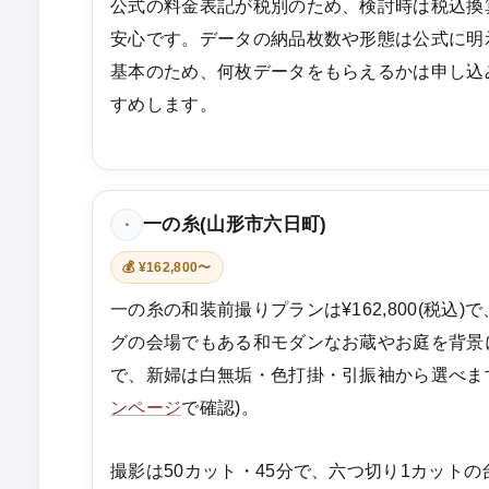
公式の料金表記が税別のため、検討時は税込換
安心です。データの納品枚数や形態は公式に明
基本のため、何枚データをもらえるかは申し込
すめします。
一の糸(山形市六日町)
・
💰 ¥162,800〜
一の糸の和装前撮りプランは¥162,800(税込
グの会場でもある和モダンなお蔵やお庭を背景
で、新婦は白無垢・色打掛・引振袖から選べます(
ンページ
で確認)。
撮影は50カット・45分で、六つ切り1カット