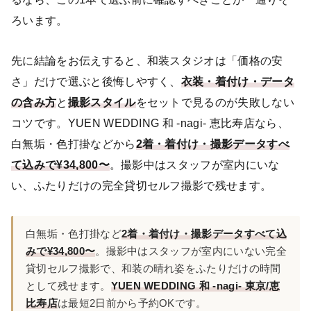
ろいます。
先に結論をお伝えすると、和装スタジオは「価格の安
さ」だけで選ぶと後悔しやすく、
衣装・着付け・データ
の含み方
と
撮影スタイル
をセットで見るのが失敗しない
コツです。YUEN WEDDING 和 -nagi- 恵比寿店なら、
白無垢・色打掛などから
2着・着付け・撮影データすべ
て込みで¥34,800〜
。撮影中はスタッフが室内にいな
い、ふたりだけの完全貸切セルフ撮影で残せます。
白無垢・色打掛など
2着・着付け・撮影データすべて込
みで¥34,800〜
。撮影中はスタッフが室内にいない完全
貸切セルフ撮影で、和装の晴れ姿をふたりだけの時間
として残せます。
YUEN WEDDING 和 -nagi- 東京/恵
比寿店
は最短2日前から予約OKです。