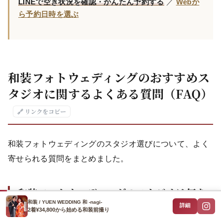
LINEで空き状況を確認・かんたん予約する
／
Webか
ら予約日時を選ぶ
和装フォトウェディングのおすすめス
タジオに関するよくある質問（FAQ）
🔗 リンクをコピー
和装フォトウェディングのスタジオ選びについて、よく
寄せられる質問をまとめました。
和装フォトウェディングのスタジオは何を
基準に選べばいいですか？
和装 / YUEN WEDDING 和 -nagi-
詳細
2着¥34,800から始める和装前撮り