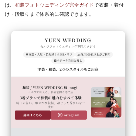
は、
和装フォトウェディング完全ガイド
で衣装・着付
け・段取りまで体系的に確認できます。
YUEN WEDDING
セルフフォトウェディング専門スタジオ
東京・大阪・名古屋｜全国3エリア
毎月100組以上がご利用
全データ当日お渡し
洋装・和装、2つのスタイルをご用意
和装 / YUEN WEDDING 和 -nagi-
セルフで叶える、和装前撮り専門店
3着プランで和装の魅力をすべて体験
純白の誓い、華やかな祝福、凛とした佇まいを一
度に
詳細はこちら
Instagram