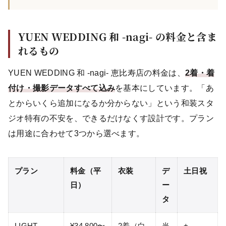
YUEN WEDDING 和 -nagi- の料金と含ま
れるもの
YUEN WEDDING 和 -nagi- 恵比寿店の料金は、
2着・着
付け・撮影データすべて込み
を基本にしています。「あ
とからいくら追加になるか分からない」という和装スタ
ジオ特有の不安を、できるだけなくす設計です。プラン
は用途に合わせて3つから選べます。
プラン
料金（平
衣装
デ
土日祝
日）
ー
タ
LIGHT
¥34,800〜
2着（白
当
+