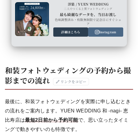
洋装 / YUEN WEDDING
二人でつくる上質フォトウェディング
最も綺麗なデータを、当日お渡し
色味調整済み・枚数無制限で記念日にすぐシェ
ア
詳細はこちら
Instagram
和装フォトウェディングの予約から撮
影までの流れ
🔗 リンクをコピー
最後に、和装フォトウェディングを実際に申し込むとき
の流れをご案内します。YUEN WEDDING 和 -nagi- 恵
比寿店は
最短2日前から予約可能
で、思い立ったタイミ
ングで動きやすいのも特徴です。