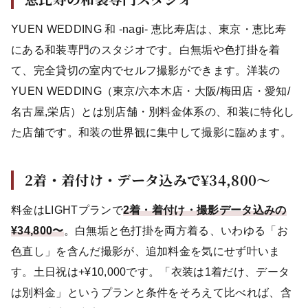
YUEN WEDDING 和 -nagi- 恵比寿店は、東京・恵比寿
にある和装専門のスタジオです。白無垢や色打掛を着
て、完全貸切の室内でセルフ撮影ができます。洋装の
YUEN WEDDING（東京/六本木店・大阪/梅田店・愛知/
名古屋,栄店）とは別店舗・別料金体系の、和装に特化し
た店舗です。和装の世界観に集中して撮影に臨めます。
2着・着付け・データ込みで¥34,800〜
料金はLIGHTプランで
2着・着付け・撮影データ込みの
¥34,800〜
。白無垢と色打掛を両方着る、いわゆる「お
色直し」を含んだ撮影が、追加料金を気にせず叶いま
す。土日祝は+¥10,000です。「衣装は1着だけ、データ
は別料金」というプランと条件をそろえて比べれば、含