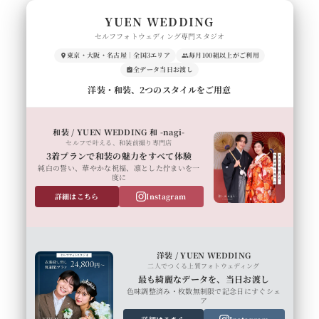
YUEN WEDDING
セルフフォトウェディング専門スタジオ
東京・大阪・名古屋｜全国3エリア
毎月100組以上がご利用
全データ当日お渡し
洋装・和装、2つのスタイルをご用意
和装 / YUEN WEDDING 和 -nagi-
セルフで叶える、和装前撮り専門店
3着プランで和装の魅力をすべて体験
純白の誓い、華やかな祝福、凛とした佇まいを一
度に
詳細はこちら
Instagram
洋装 / YUEN WEDDING
二人でつくる上質フォトウェディング
最も綺麗なデータを、当日お渡し
色味調整済み・枚数無制限で記念日にすぐシェ
ア