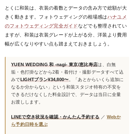
とくに和装は、衣装の着数とデータの含み方で総額が大
きく動きます。フォトウェディングの相場感は
ハナユメ
のフォトウェディング完全ガイド
などでも整理されてい
ますが、和装は衣装グレードが上がる分、洋装より費用
幅が広くなりやすい点も踏まえておきましょう。
YUEN WEDDING 和 -nagi- 東京/恵比寿店
は、白無
垢・色打掛などから2着・着付け・撮影データすべて込
みで
LIGHTプラン¥34,800〜
。「あとからいくら追加に
なるか分からない」という和装スタジオ特有の不安を
できるだけなくした料金設計で、データは当日に全量
お渡しします。
LINEで空き状況を確認・かんたん予約する
／
Webか
ら予約日時を選ぶ