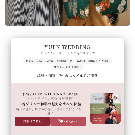
YUEN WEDDING
セルフフォトウェディング専門スタジオ
東京・大阪・名古屋｜全国3エリア
毎月100組以上がご利用
全データ当日お渡し
洋装・和装、2つのスタイルをご用意
和装 / YUEN WEDDING 和 -nagi-
セルフで叶える、和装前撮り専門店
3着プランで和装の魅力をすべて体験
純白の誓い、華やかな祝福、凛とした佇まいを一
度に
詳細はこちら
Instagram