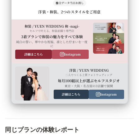
全データ当日お渡し
洋装・和装、2つのスタイルをご用意
和装 / YUEN WEDDING 和 -nagi-
セルフで叶える、和装前撮り専門店
3着プランで和装の魅力をすべて体験
純白の誓い、華やかな祝福、凛とした佇まいを一度
に
詳細はこちら
Instagram
洋装 / YUEN WEDDING
二人でつくる上質フォトウェディング
毎月100組以上が選ぶセルフスタジオ
東京・大阪・名古屋の3店舗で展開
詳細はこちら
Instagram
同じプランの体験レポート