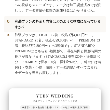
への投稿もスムーズです。データは加工調整済みでお渡
しし、データ容量や枚数の追加料金はかかりません。
Q.
和装プランの料金と内容はどのような構成になっていま
すか？
A.
和装プランは、LIGHT（2着、税込3万4,800円〜）、
STANDARD（3着、税込4万9,800円〜）、PREMIUM（3
着、税込5万7,800円〜）の3種類です。STANDARDと
PREMIUMはどちらも3着撮影で、滞在時間と撮影時間の
長さが異なります（STANDARDは滞在120分・撮影計40
分、PREMIUMは滞在150分・撮影計60分）。料金には着
付け・衣装・小物・撮影・データ調整がすべて含まれ、
全データを当日お渡しします。
YUEN WEDDING
セルフフォトウェディング専門スタジオ
東京・大阪・名古屋｜全国3エリア
毎月100組以上がご利用