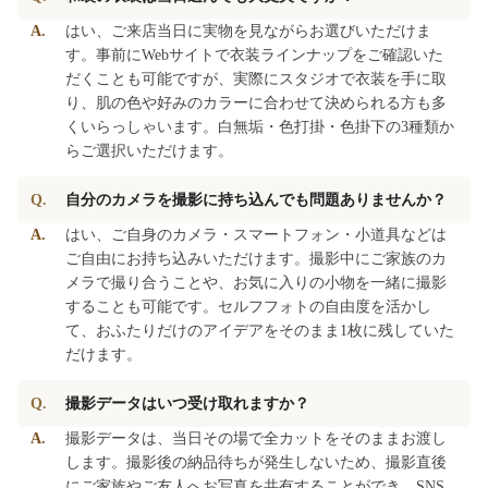
A.
はい、ご来店当日に実物を見ながらお選びいただけま
す。事前にWebサイトで衣装ラインナップをご確認いた
だくことも可能ですが、実際にスタジオで衣装を手に取
り、肌の色や好みのカラーに合わせて決められる方も多
くいらっしゃいます。白無垢・色打掛・色掛下の3種類か
らご選択いただけます。
Q.
自分のカメラを撮影に持ち込んでも問題ありませんか？
A.
はい、ご自身のカメラ・スマートフォン・小道具などは
ご自由にお持ち込みいただけます。撮影中にご家族のカ
メラで撮り合うことや、お気に入りの小物を一緒に撮影
することも可能です。セルフフォトの自由度を活かし
て、おふたりだけのアイデアをそのまま1枚に残していた
だけます。
Q.
撮影データはいつ受け取れますか？
A.
撮影データは、当日その場で全カットをそのままお渡し
します。撮影後の納品待ちが発生しないため、撮影直後
にご家族やご友人へお写真を共有することができ、SNS