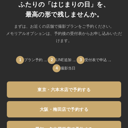
ふたりの「はじまりの日」を、
ださい。
最高の形で残しませんか。
まずは、お近くの店舗で撮影プランをご予約ください。
メモリアルオプションは、予約後の受付表からお申し込みいただ
けます。
→
→
→
1
プラン予約
2
LINE追加
3
受付表で申込
4
撮影当日
東京・六本木店で予約する
大阪・梅田店で予約する