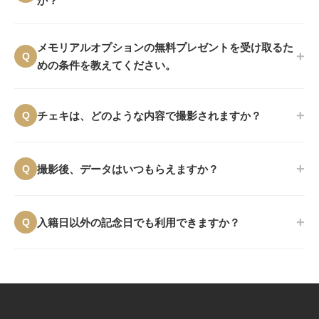
か？
撮影プランをご予約いただいた後、LINEでお送りする
メモリアルオプションの無料プレゼントを受け取るた
「受付表」の中からお申し込みいただけます。
予約ページ
+
Q
めの条件を教えてください。
では選択できません
のでご注意ください。
以下の2つの条件をどちらも満たしていただくことで、無
+
料でご提供しております。
Q
チェキは、どのような内容で撮影されますか？
ご入籍記念の撮影であること（撮影日が入籍日の前後
メモリアルオプションにはチェキ2枚が含まれます。3枚
3日以内）
+
目以降をご希望の場合は1枚500円（税込）でご利用いた
Q
撮影後、データはいつもらえますか？
撮影当日に、ご入籍日が確認できるもの（入籍届の写
だけます。撮影内容について具体的なご希望がございまし
真、婚姻届受理証明書など）をご提示いただけること
たら、当日のスタッフにお気軽にお申し付けください。
チェキはその場でプリントしてお渡しいたします。その他
+
の撮影データは、通常のプランと同様に、撮影当日にすべ
Q
入籍日以外の記念日でも利用できますか？
婚姻届は、お名前などがご記入済みのものであれば、ご提
てお渡しいたします。
出前のものでもオプション適用の対象となりますので、ご
はい、結婚記念日やプロポーズ記念日など、入籍日以外の
安心くださいませ。
記念日でもメモリアルオプションをご利用いただけます。
その場合のオプション料金は2,000円（税込）となりま
※大変恐れ入りますが、他の割引やキャンペーン（Amazonギ
す。
フト券プレゼント等）との併用はできかねますので、ご了承く