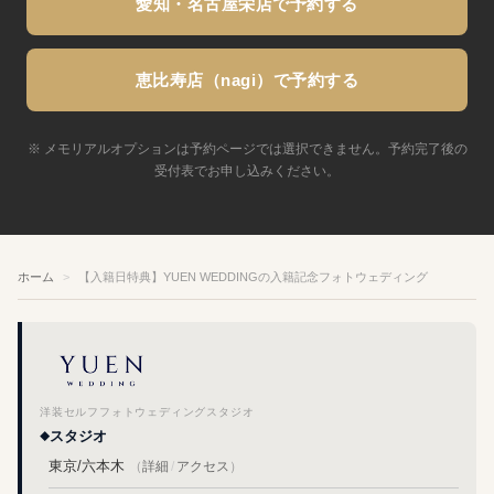
愛知・名古屋栄店で予約する
恵比寿店（nagi）で予約する
※ メモリアルオプションは予約ページでは選択できません。予約完了後の
受付表でお申し込みください。
ホーム
【入籍日特典】YUEN WEDDINGの入籍記念フォトウェディング
洋装セルフフォトウェディングスタジオ
スタジオ
東京/六本木
（
詳細
/
アクセス
）