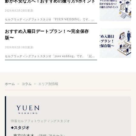
影が不安な方へ！おすすめの撮り方9ポイント
2026年02月28日更新
セルフウェディングフォトスタジオ「YUEN WEDDING」です。セ
ルフ前撮りのコツは「セルフ前撮り完全ガイド」もご覧ください。 セ
ルフ撮影は自分たちで思い通りの撮影ができる反面、上手く撮れるか
おすすめ入籍日デートプラン！〜完全保存
不安な...
版〜
2026年02月28日更新
セルフウェディングフォトスタジオ「yuen wedding」です。 「記念
すべき夫婦1日目、何をしよう？」入籍日の決め方は「入籍日の決め
方完全ガイド」もご覧ください。そんな悩めるプレ夫婦のおふたりに
入...
ホーム
コラム
エリア別情報
洋装セルフフォトウェディングスタジオ
スタジオ
東京/六本木
（
詳細
/
アクセス
）