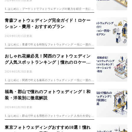
2026年05月15日更新
1. はじめに：プーケットでフォトウェディングの魅力を紹介 一生に一
度の大切な思い出となるフォトウェディング。フォトウェディングの
基本は「フォトウェディング完全ガイド2026年版」で解説していま
青森フォトウェディング完全ガイド！ロケー
す。ど...
ション・費用・おすすめプラン
2026年05月15日更新
1. はじめに：青森で叶える特別なフォトウェディング 一生に一度の大
切な思い出となるウェディングフォト。フォトウェディングの基本は
「フォトウェディング完全ガイド2026年版」で解説しています。どこ
おしゃれ花嫁必見！関西のフォトウェディン
で撮...
グ人気スポットランキング｜憧れのロケーシ
ョンで最高の一枚を
2026年02月28日更新
1. はじめに：関西で叶える最高のフォトウェディング 一生に一度の大
切な思い出となる結婚式。最近では挙式をせず、写真撮影を中心とし
たフォトウェディングを選択するカップルも増えています。フォトウ
福島・郡山で憧れのフォトウェディング！和
ェディン...
装・洋装別に徹底解説
2026年02月28日更新
1. はじめに：郡山で叶える理想のフォトウェディング 人生の大切な節
目となる結婚式。近年では、従来の結婚式に加え、思い出を写真に残
すフォトウェディングを選択するカップルが増えています。フォトウ
東京フォトウェディングおすすめ10選！憧れ
ェディン...