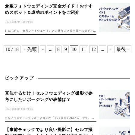
ンで一生に一度の素敵な思い出を写真に残しませんか？ フォトウェデ
倉敷フォトウェディング完全ガイド！おすす
ィング...
めスポット＆成功のポイントをご紹介
2026年02月28日更新
1. はじめに：倉敷フォトウェディングの魅力 古き良き日本の街並みが
美しく残る倉敷は、フォトウェディングのロケーションとして近年人
気を集めています。フォトウェディングの基本は「フォトウェディン
グ完全ガ...
10 / 18
« 先頭
«
...
8
9
10
11
12
...
»
最後 »
ピックアップ
真似するだけ！セルフウェディング撮影で参
考にしたいポージングや表情は？
2026年03月19日更新
セルフウェディングフォトスタジオ「YUEN WEDDING」です。 初
めてのセルフフォト！準備は「セルフ前撮り完全ガイド」、費用は
「フォトウェディング費用ガイド」もチェック。 楽しみな反面、 ・ど
【事前チェックでより良い撮影に】セルフ撮
んな...