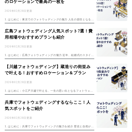
のロケーションで最高の一枚を
2026年02月28日更新
1. はじめに：東京でのフォトウェディングの魅力 人生の節目となる結
婚式。その大切な瞬間を写真という形で永遠に残すフォトウェディン
グは、近年ますます人気が高まっています。フォトウェディングの基
広島フォトウェディング人気スポット7選！費
本は「フ...
用相場やおすすめプランも紹介
2026年02月28日更新
1. はじめに：広島フォトウェディングの魅力 近年、結婚式のスタイル
が多様化し、フォトウェディングを選ぶカップルが増えています。フ
ォトウェディングの基本は「フォトウェディング完全ガイド2026年
【川越フォトウェディング】蔵造りの街並み
版」で...
で叶える！おすすめロケーション＆プラン
2026年02月28日更新
1. はじめに：小江戸川越で叶える、一生の思い出となるフォトウェデ
ィング 古き良き街並みが美しく残る「小江戸」川越。近年、その情緒
あふれる景観を背景に、フォトウェディングを希望するカップルが増
兵庫でフォトウェディングするならここ！人
えていま...
気スポットをご紹介
2026年02月28日更新
1. はじめに：兵庫でフォトウェディングの魅力を紹介 歴史と自然が調
和する兵庫県。古城、異人館、美しい海岸線など、多彩なロケーショ