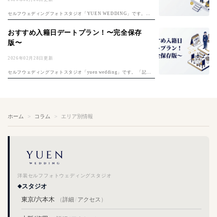
セルフウェディングフォトスタジオ「YUEN WEDDING」です。セ
ルフ前撮りのコツは「セルフ前撮り完全ガイド」もご覧ください。 セ
ルフ撮影は自分たちで思い通りの撮影ができる反面、上手く撮れるか
おすすめ入籍日デートプラン！〜完全保存
不安な...
版〜
2026年02月28日更新
セルフウェディングフォトスタジオ「yuen wedding」です。 「記念
すべき夫婦1日目、何をしよう？」入籍日の決め方は「入籍日の決め
方完全ガイド」もご覧ください。そんな悩めるプレ夫婦のおふたりに
入...
ホーム
コラム
エリア別情報
洋装セルフフォトウェディングスタジオ
スタジオ
東京/六本木
（
詳細
/
アクセス
）