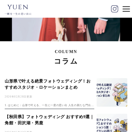
yuen
一瞬を一生の思い出に
COLUMN
コラム
山形県で叶える絶景フォトウェディング！お
すすめスタジオ・ロケーションまとめ
2026年02月28日更新
1. はじめに：山形で叶える、一生に一度の思い出 人生の新たな門出を
祝うフォトウェディング。その大切な舞台として、近年山形県の人気
が高まっています。果樹王国として知られる山形県は、四季折々の美
【秋田県】フォトウェディング おすすめ9選｜
しい自然...
角館・田沢湖・男鹿