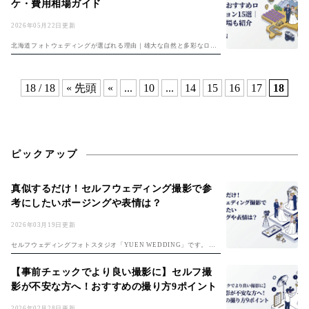
ケ・費用相場ガイド
2026年05月22日更新
北海道フォトウェディングが選ばれる理由｜雄大な自然と多彩なロケ
ーション 北海道は、 雄大な自然・四季折々の絶景・異国情緒あふれる
街並み、 そして豊富な動植物が魅力のフォトウェディング聖地です。
ラベン...
18 / 18
« 先頭
«
...
10
...
14
15
16
17
18
ピックアップ
真似するだけ！セルフウェディング撮影で参
考にしたいポージングや表情は？
2026年03月19日更新
セルフウェディングフォトスタジオ「YUEN WEDDING」です。 初
めてのセルフフォト！準備は「セルフ前撮り完全ガイド」、費用は
「フォトウェディング費用ガイド」もチェック。 楽しみな反面、 ・ど
【事前チェックでより良い撮影に】セルフ撮
んな...
影が不安な方へ！おすすめの撮り方9ポイント
2026年02月28日更新