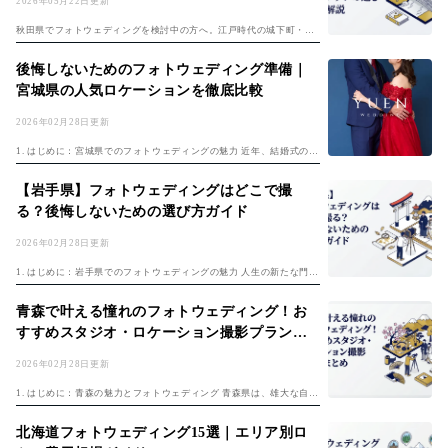
2026年05月22日更新
秋田県でフォトウェディングを検討中の方へ。江戸時代の城下町・角
館の武家屋敷通り、日本一深い田沢湖、男鹿半島の海と神社、秋田市
中心部の千秋公園など、秋田ならではの撮影スポットは多彩です。本
後悔しないためのフォトウェディング準備｜
記事では 仙北...
宮城県の人気ロケーションを徹底比較
2026年02月28日更新
1. はじめに：宮城県でのフォトウェディングの魅力 近年、結婚式のス
タイルが多様化する中で、写真撮影に重点を置いた「フォトウェディ
ング」が人気を集めています。特に、宮城県は豊かな自然と歴史的建
【岩手県】フォトウェディングはどこで撮
造物、そ...
る？後悔しないための選び方ガイド
2026年02月28日更新
1. はじめに：岩手県でのフォトウェディングの魅力 人生の新たな門出
を祝うフォトウェディング。近年では、スタジオ撮影だけでなく、思
い出の地や憧れの場所でロケーション撮影を行うカップルが増えてい
青森で叶える憧れのフォトウェディング！お
ます。特...
すすめスタジオ・ロケーション撮影プランま
とめ
2026年02月28日更新
1. はじめに：青森の魅力とフォトウェディング 青森県は、雄大な自然
や歴史的な建造物、そして四季折々の美しい景観が楽しめる場所で
す。雄大な岩木山や神秘的な十和田湖、白神山地のブナ林、奥入瀬渓
北海道フォトウェディング15選｜エリア別ロ
流など、フ...