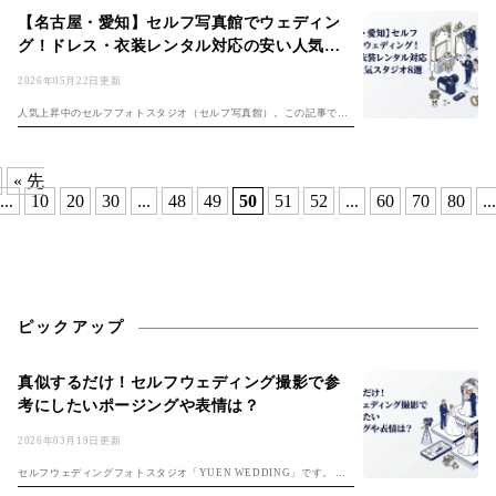
役になれるウェディングフォトは、かけがえのない思い出となるでし
【名古屋・愛知】セルフ写真館でウェディン
ょう。両親、子...
グ！ドレス・衣装レンタル対応の安い人気ス
タジオ8選
2026年05月22日更新
人気上昇中のセルフフォトスタジオ（セルフ写真館）。この記事では
名古屋でセルフフォトウェディングができるスタジオをご紹介しま
す。 セルフフォトウェディングとは？ プロのフォトグラファーに依頼
せず、自分た...
« 先
...
10
20
30
...
48
49
50
51
52
...
60
70
80
...
ピックアップ
真似するだけ！セルフウェディング撮影で参
考にしたいポージングや表情は？
2026年03月19日更新
セルフウェディングフォトスタジオ「YUEN WEDDING」です。 初
めてのセルフフォト！準備は「セルフ前撮り完全ガイド」、費用は