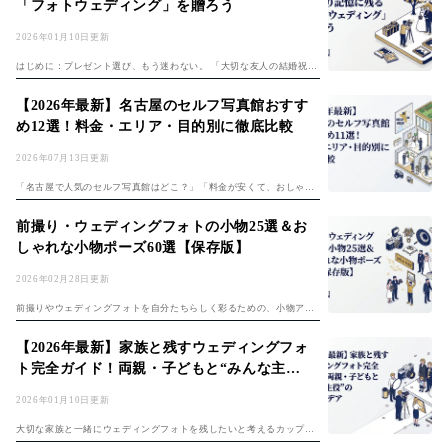
「フォトウェディング」を贈ろう
2026年01月10日更新
はじめに：プレゼント選び、もう迷わない。 「大切な友人の結婚祝
い、何を贈れば本当に喜んでくれるだろう？」 「ありきたりなモノで
はなく、何か特別なサプライズをしたい」 「パートナーとの記念日
【2026年最新】名古屋のセルフ写真館おすす
に、忘れられ...
め12選！料金・エリア・目的別に徹底比較
2026年07月13日更新
「名古屋で人気のセルフ写真館はどこ？」「料金が安くて、おしゃれ
な写真が撮れるスタジオを知りたい」「カップルや友達、家族で楽し
めるセルフ写真館を探している」 そんなあなたのために、この記事で
前撮り・ウェディングフォトの小物25選＆お
は名古屋のセ...
しゃれな小物ポーズ60選【保存版】
2026年02月28日更新
前撮りやウェディングフォトを自分たちらしく彩るための、小物アイ
デアをご紹介！定番からユニークなアイテム、活用術、注意点まで徹
底解説します。 【ジャンル別】前撮り・ウェディングフォトの小物ア
【2026年最新】家族と残すウェディングフォ
イデア ウェ...
ト完全ガイド！両親・子どもと“みんな主
役”の撮影アイデア
2026年01月10日更新
大切な家族と一緒にウェディングフォトを残したいと考えるカップル
が増えています。従来の結婚式よりアットホームで、家族みんなが主