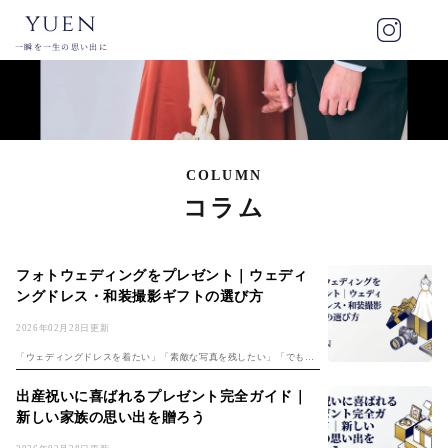
yuen
一瞬を一生の思い出に
COLUMN
コラム
フォトウェディングをプレゼント｜ウェディ
ングドレス・和装撮影ギフトの選び方
2026年02月28日更新
「ウェディングドレスを着たい」「素敵な写真を残したい」「でも結
婚式は挙げない」——。そんな想いを叶える選択肢として、フォトウ
ェディングが注目を集めています。 フォトウェディングは、結婚式の
出産祝いに喜ばれるプレゼント完全ガイド｜
準備や費用の...
新しい家族の思い出を贈ろう