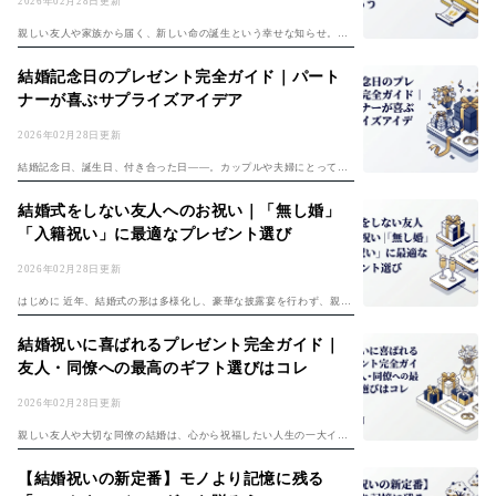
2026年02月28日更新
親しい友人や家族から届く、新しい命の誕生という幸せな知らせ。心
からの「おめでとう」の気持ちを伝える出産祝いですが、「何を贈れ
ば本当に喜んでもらえるだろう？」「他の人とは違う、特別なものを
結婚記念日のプレゼント完全ガイド｜パート
贈りたい」と、...
ナーが喜ぶサプライズアイデア
2026年02月28日更新
結婚記念日、誕生日、付き合った日——。カップルや夫婦にとって、
記念日は二人の絆を再確認し、感謝を伝え合う大切な日です。しか
し、「今年のプレゼントはどうしよう？」「毎年同じようなものにな
結婚式をしない友人へのお祝い｜「無し婚」
ってしまう…」と...
「入籍祝い」に最適なプレゼント選び
2026年02月28日更新
はじめに 近年、結婚式の形は多様化し、豪華な披露宴を行わず、親し
い人々だけでお祝いをしたり、入籍のみで済ませたりする「無し婚」
を選択するカップルが増えています。しかし、結婚式を挙げないから
結婚祝いに喜ばれるプレゼント完全ガイド｜
といって、彼...
友人・同僚への最高のギフト選びはコレ
2026年02月28日更新
親しい友人や大切な同僚の結婚は、心から祝福したい人生の一大イベ
ントです。しかし、そのお祝いの気持ちを形にする「結婚祝い」選び
は、意外と難しいもの。「何を贈れば本当に喜んでもらえるだろ
【結婚祝いの新定番】モノより記憶に残る
う？」「ありきたり...