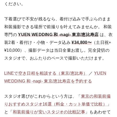
ください。
下着選びで不安が残るなら、着付け込みで手ぶらのまま
和装撮影できる場所で前撮りを叶えてみませんか。 和装
専門の
YUEN WEDDING 和 -nagi- 東京/恵比寿店
は、衣
装2着・着付け・小物・データ込み
¥34,800〜
（土日祝+
¥10,000）、撮影データは当日全量お渡し。完全貸切の
スタジオで、おふたりのペースで撮影いただけます。
LINEで空き日程を相談する（東京/恵比寿）
／
YUEN
WEDDING 和 -nagi- 東京/恵比寿店を予約する
スタジオ選びがこれからという方は、「
東京の和装前撮
りおすすめスタジオ16選（料金・カット単価で比較）
」
と「
和装前撮りが安いスタジオの比較記事
」もあわせて