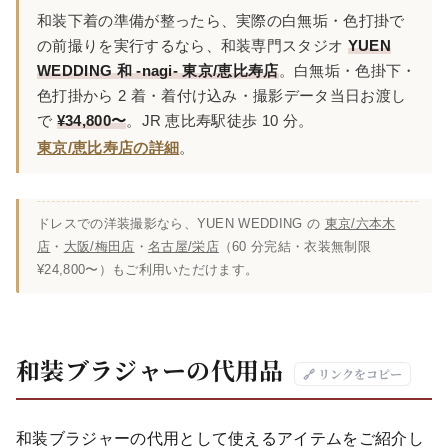
和装下着の準備が整ったら、実際の白無垢・色打掛で
の前撮りを実行するなら、和装専門スタジオ
YUEN
WEDDING 和 -nagi- 東京/恵比寿店
。白無垢・色掛下・
色打掛から 2 着・着付け込み・撮影データ当日お渡し
で
¥34,800〜
。JR 恵比寿駅徒歩 10 分。
東京/恵比寿店の詳細
。
ドレスでの洋装撮影なら、YUEN WEDDING の
東京/六本木
店
・
大阪/梅田店
・
名古屋/栄店
（60 分完結・衣装無制限
¥24,800〜）もご利用いただけます。
和装ブラジャーの代用品
🔗 リンクをコピー
和装ブラジャーの代用として使えるアイテムをご紹介し