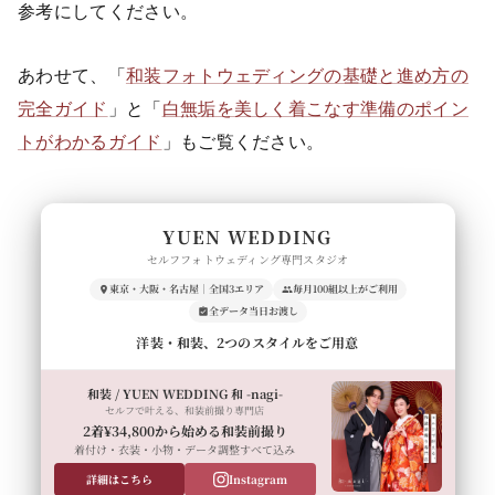
参考にしてください。
あわせて、「
和装フォトウェディングの基礎と進め方の
完全ガイド
」と「
白無垢を美しく着こなす準備のポイン
トがわかるガイド
」もご覧ください。
YUEN WEDDING
セルフフォトウェディング専門スタジオ
東京・大阪・名古屋｜全国3エリア
毎月100組以上がご利用
全データ当日お渡し
洋装・和装、2つのスタイルをご用意
和装 / YUEN WEDDING 和 -nagi-
セルフで叶える、和装前撮り専門店
2着¥34,800から始める和装前撮り
着付け・衣装・小物・データ調整すべて込み
詳細はこちら
Instagram