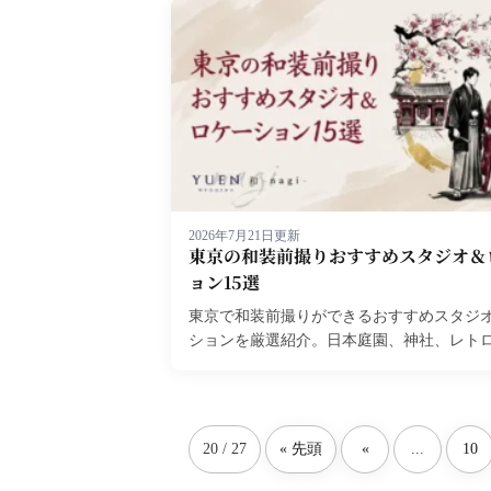
2026年7月21日更新
東京の和装前撮りおすすめスタジオ＆
ョン15選
東京で和装前撮りができるおすすめスタジ
ションを厳選紹介。日本庭園、神社、レト
など撮影スポット別の特徴と費用相場を解説。
最新版。...
20 / 27
« 先頭
«
...
10