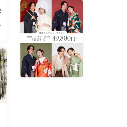
で
イ
す
・