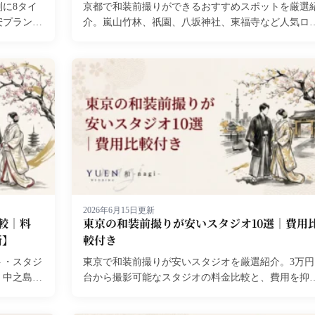
に8タイ
京都で和装前撮りができるおすすめスポットを厳選
安プランで
介。嵐山竹林、祇園、八坂神社、東福寺など人気ロ
.
ーション15選の特徴と撮影許可・費用相場を解説。
2026年最新版。...
2026年6月15日更新
較｜料
東京の和装前撮りが安いスタジオ10選｜費用
新】
較付き
ト・スタジ
東京で和装前撮りが安いスタジオを厳選紹介。3万円
、中之島な
台から撮影可能なスタジオの料金比較と、費用を抑
2026年
るコツを解説。2026年最新の格安プラン情報をお届
します。...