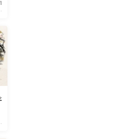
紹
ケ
比
え
け