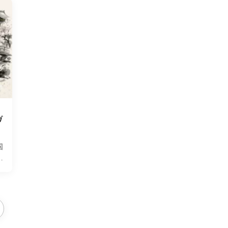
ガ
国
ッ
し