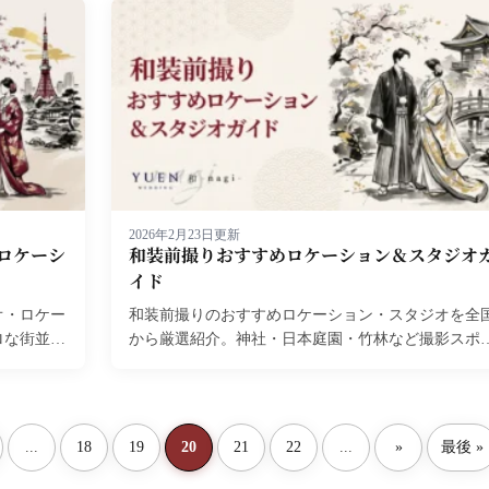
2026年2月23日更新
ロケーシ
和装前撮りおすすめロケーション＆スタジオ
イド
オ・ロケー
和装前撮りのおすすめロケーション・スタジオを全
ロな街並み
から厳選紹介。神社・日本庭園・竹林など撮影スポ
2026年
ト別の特徴と、費用相場・選び方のポイントを解説
ます。...
...
18
19
20
21
22
...
»
最後 »