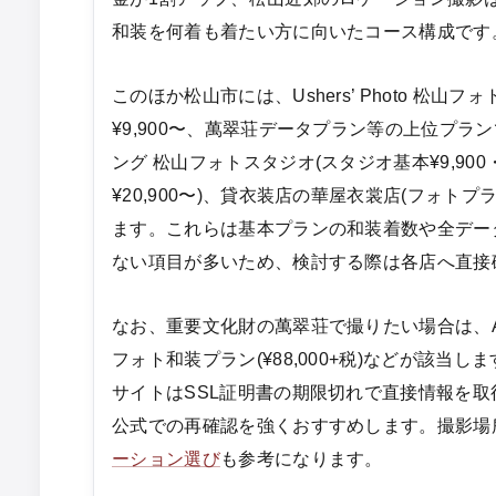
和装を何着も着たい方に向いたコース構成です
このほか松山市には、Ushers’ Photo 松山
¥9,900〜、萬翠荘データプラン等の上位プラ
ング 松山フォトスタジオ(スタジオ基本¥9,90
¥20,900〜)、貸衣装店の華屋衣裳店(フォトプラ
ます。これらは基本プランの和装着数や全デー
ない項目が多いため、検討する際は各店へ直接
なお、重要文化財の萬翠荘で撮りたい場合は、A&
フォト和装プラン(¥88,000+税)などが該当しま
サイトはSSL証明書の期限切れで直接情報を
公式での再確認を強くおすすめします。撮影場
ーション選び
も参考になります。