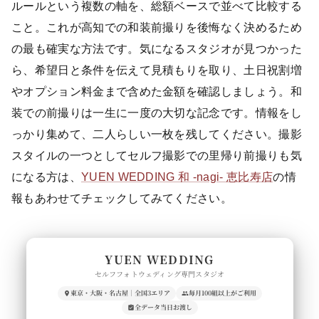
ルールという複数の軸を、総額ベースで並べて比較する
こと。これが高知での和装前撮りを後悔なく決めるため
の最も確実な方法です。気になるスタジオが見つかった
ら、希望日と条件を伝えて見積もりを取り、土日祝割増
やオプション料金まで含めた金額を確認しましょう。和
装での前撮りは一生に一度の大切な記念です。情報をし
っかり集めて、二人らしい一枚を残してください。撮影
スタイルの一つとしてセルフ撮影での里帰り前撮りも気
になる方は、
YUEN WEDDING 和 -nagi- 恵比寿店
の情
報もあわせてチェックしてみてください。
YUEN WEDDING
セルフフォトウェディング専門スタジオ
東京・大阪・名古屋｜全国3エリア
毎月100組以上がご利用
全データ当日お渡し