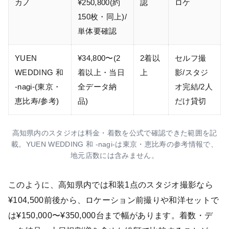
カノ
¥250,800(約
認
ロケ
150枚・同上)/
単体要確認
YUEN
¥34,800〜(2
2着以
セルフ撮
WEDDING 和
着以上・当日
上
影/スタジ
-nagi-(東京・
全データ納
オ完結/2人
恵比寿/参考)
品)
だけ貸切
高知県内のスタジオは料金・着数を公式で確認できた範囲を記
載。YUEN WEDDING 和 -nagi-は東京・恵比寿の参考情報で、
地元店数には含みません。
このように、高知県内では和装1点のスタジオ撮影なら
¥104,500前後から、ロケーション前撮りや和洋セットで
は¥150,000〜¥350,000台まで幅があります。着数・デ