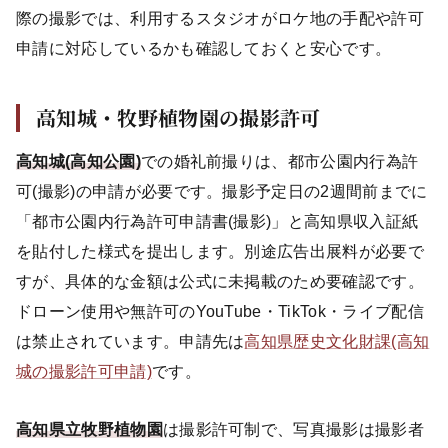
際の撮影では、利用するスタジオがロケ地の手配や許可
申請に対応しているかも確認しておくと安心です。
高知城・牧野植物園の撮影許可
高知城(高知公園)
での婚礼前撮りは、都市公園内行為許
可(撮影)の申請が必要です。撮影予定日の2週間前までに
「都市公園内行為許可申請書(撮影)」と高知県収入証紙
を貼付した様式を提出します。別途広告出展料が必要で
すが、具体的な金額は公式に未掲載のため要確認です。
ドローン使用や無許可のYouTube・TikTok・ライブ配信
は禁止されています。申請先は
高知県歴史文化財課(高知
城の撮影許可申請)
です。
高知県立牧野植物園
は撮影許可制で、写真撮影は撮影者