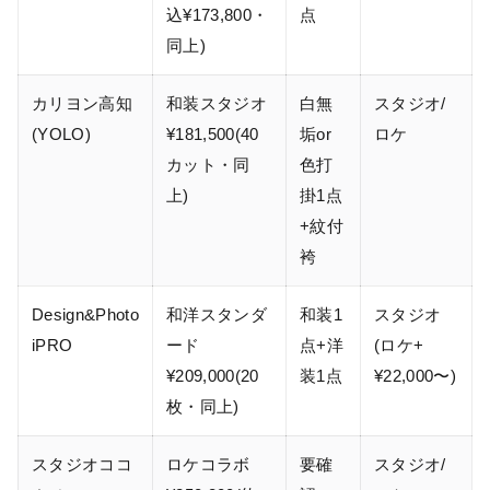
込¥173,800・
点
同上)
カリヨン高知
和装スタジオ
白無
スタジオ/
(YOLO)
¥181,500(40
垢or
ロケ
カット・同
色打
上)
掛1点
+紋付
袴
Design&Photo
和洋スタンダ
和装1
スタジオ
iPRO
ード
点+洋
(ロケ+
¥209,000(20
装1点
¥22,000〜)
枚・同上)
スタジオココ
ロケコラボ
要確
スタジオ/