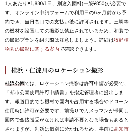
1人あたり¥1,880/1日、別途入園料(一般¥850)が必要で
す。オンライン申請フォームで利用日の6ヶ月前から予
約でき、当日窓口での支払い後に許可されます。三脚等
の機材を設置しての撮影は禁止されているため、和装で
の撮影プランを組む際は注意しましょう。詳細は
牧野植
物園の撮影に関する案内
で確認できます。
桂浜・仁淀川のロケーション撮影
桂浜公園
では、ロケーション撮影は許可申請が必要で、
「都市公園使用許可申請書」を指定管理者に提出しま
す。報道目的でも機材で園内を占用する場合やドローン
使用時は許可が必要です。前撮りでカメラマンが帯同し
園内で金銭授受がなければ申請不要となる場合もあると
されますが、判断は個別に分かれるため、事前に
高知市