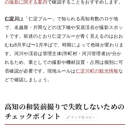
の撮影に関する案内
で確認することをおすすめします。
仁淀川
は「仁淀ブルー」で知られる高知有数のロケ地
で、名越屋・片岡などの沈下橋や安居渓谷が撮影スポッ
トです。前述のとおり仁淀ブルーが青く見えるのはおお
むね8月半ば〜1月半ばで、時期によって色味が変わりま
す。河川や渓谷は管理主体(市町村・河川管理者)が分か
れるため、業としての撮影や機材設置・占用は個別に可
否確認が必要です。現地ルールは
仁淀川町の観光情報
な
どで確認しましょう。
高知の和装前撮りで失敗しないための
チェックポイント
🔗 リンクをコピー