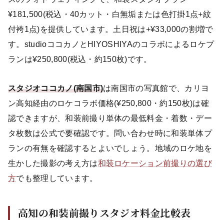
¥181,500(税込・40カット・白無垢または色打掛1点+紋
付袴1点)を提供しています。土日祝は+¥33,000の割増で
す。studioココカノとHIYOSHIYAのコラボによるロケプ
ランは¥250,800(税込・約150枚)です。
スタジオココカノ(南国市)
は南国市の写真館で、カリヨ
ン高知経由のロケコラボ価格(¥250,800・約150枚)は確
認できますが、和装前撮り単体の最低料金・着数・デー
タ枚数は公式で要確認です。問い合わせ時に和装単体プ
ランの有無を確認するとよいでしょう。地域のロケ地を
生かした撮影の考え方は
和装ロケーション前撮りの選び
方
でも整理しています。
高知の和装前撮りスタジオ料金比較表