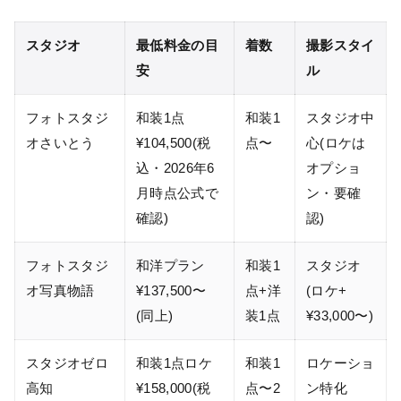
スタジオ
最低料金の目
着数
撮影スタイ
安
ル
フォトスタジ
和装1点
和装1
スタジオ中
オさいとう
¥104,500(税
点〜
心(ロケは
込・2026年6
オプショ
月時点公式で
ン・要確
確認)
認)
フォトスタジ
和洋プラン
和装1
スタジオ
オ写真物語
¥137,500〜
点+洋
(ロケ+
(同上)
装1点
¥33,000〜)
スタジオゼロ
和装1点ロケ
和装1
ロケーショ
高知
¥158,000(税
点〜2
ン特化