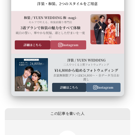
洋装・和装、2つのスタイルをご用意
和装 / YUEN WEDDING 和 -nagi-
セルフで叶える、和装前撮り専門店
3着プランで和装の魅力をすべて体験
純白の誓い、華やかな祝福、凛とした佇まいを一度
に
詳細はこちら
Instagram
洋装 / YUEN WEDDING
二人でつくる上質フォトウェディング
¥14,800から始めるフォトウェディング
衣装無制限プランは¥24,800〜・全データ当日お
渡し
詳細はこちら
Instagram
この記事を書いた人