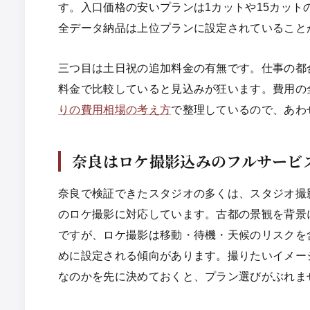
す。入口価格の安いプランは1カットや15カット
全データ納品は上位プランに設定されていること
三つ目は土日祝の追加料金の有無です。仕事の都
料金で比較していると見込みが狂います。費用の
りの費用相場の考え方
で整理しているので、あわ
奈良はロケ撮影込みのフルサービ
奈良で検証できたスタジオの多くは、スタジオ撮
のロケ撮影に対応しています。古都の景観を背景
ですが、ロケ撮影は移動・待機・天候のリスクを
めに設定される傾向があります。撮りたいイメー
なのかを先に決めておくと、プラン選びがぶれま