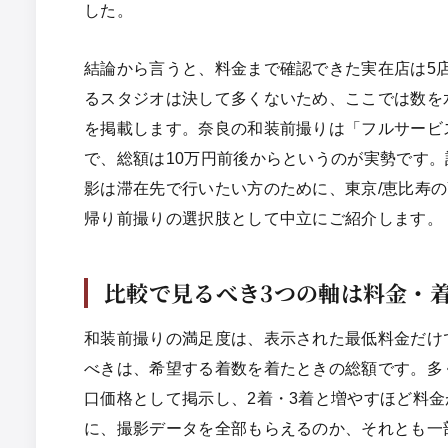
した。
結論から言うと、料金まで確認できた実在店は5
るスタジオは決して多くないため、ここでは数を
を掲載します。奈良の和装前撮りは「フルサービ
で、総額は10万円前後からというのが実勢です
影は滞在先で行いたい方のために、東京/恵比寿のYUEN 
帰り前撮りの選択肢として中立にご紹介します。
比較で見るべき3つの軸は料金・
和装前撮りの満足度は、表示された最低料金だけ
べきは、希望する着数を着たときの総額です。多
口価格として掲示し、2着・3着と増やすほど料
に、撮影データを全部もらえるのか、それとも一