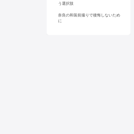
う選択肢
奈良の和装前撮りで後悔しないため
に