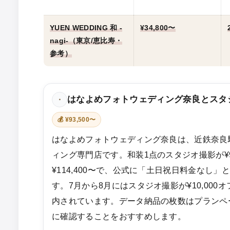
YUEN WEDDING 和 -
¥34,800〜
nagi-（東京/恵比寿・
参考）
はなよめフォトウェディング奈良とスタ
・
💰 ¥93,500〜
はなよめフォトウェディング奈良は、近鉄奈良
ィング専門店です。和装1点のスタジオ撮影が¥9
¥114,400〜で、公式に「土日祝日料金なし
す。7月から8月にはスタジオ撮影が¥10,00
内されています。データ納品の枚数はプランペ
に確認することをおすすめします。