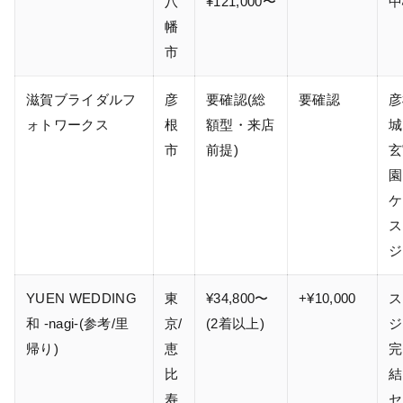
八
¥121,000〜
中
幡
市
滋賀ブライダルフ
彦
要確認(総
要確認
彦
ォトワークス
根
額型・来店
城
市
前提)
玄
園
ケ
ス
ジ
YUEN WEDDING
東
¥34,800〜
+¥10,000
ス
和 -nagi-(参考/里
京/
(2着以上)
ジ
帰り)
恵
完
比
結
寿
セ