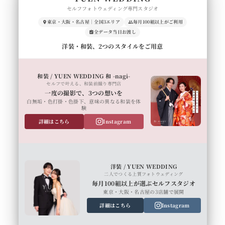
セルフフォトウェディング専門スタジオ
東京・大阪・名古屋｜全国3エリア
毎月100組以上がご利用
全データ当日お渡し
洋装・和装、2つのスタイルをご用意
和装 / YUEN WEDDING 和 -nagi-
セルフで叶える、和装前撮り専門店
一度の撮影で、3つの想いを
白無垢・色打掛・色掛下、意味の異なる和装を体
験
詳細はこちら
Instagram
洋装 / YUEN WEDDING
二人でつくる上質フォトウェディング
毎月100組以上が選ぶセルフスタジオ
東京・大阪・名古屋の3店舗で展開
詳細はこちら
Instagram