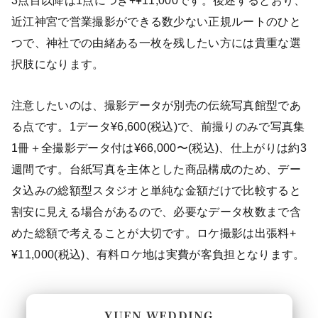
3点目以降は1点につき+¥11,000です。後述するとおり、
近江神宮で営業撮影ができる数少ない正規ルートのひと
つで、神社での由緒ある一枚を残したい方には貴重な選
択肢になります。
注意したいのは、撮影データが別売の伝統写真館型であ
る点です。1データ¥6,600(税込)で、前撮りのみで写真集
1冊＋全撮影データ付は¥66,000〜(税込)、仕上がりは約3
週間です。台紙写真を主体とした商品構成のため、デー
タ込みの総額型スタジオと単純な金額だけで比較すると
割安に見える場合があるので、必要なデータ枚数まで含
めた総額で考えることが大切です。ロケ撮影は出張料+
¥11,000(税込)、有料ロケ地は実費が客負担となります。
YUEN WEDDING