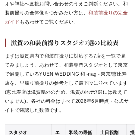
オや神社へ直接お問い合わせのうえご判断ください。和
装前撮りの全体像をつかみたい方は、
和装前撮りの完全
ガイド
もあわせてご覧ください。
滋賀の和装前撮りスタジオ7選の比較表
まずは滋賀県内で和装前撮りに対応する7店を一覧で見
てみましょう。あわせて、和装専門スタジオとして東京
で展開しているYUEN WEDDING 和 -nagi- 東京/恵比寿
店を、里帰り前撮りの参考として最下段に並べています
(恵比寿店は滋賀県外のため、滋賀の地元7選には数えて
いません)。各社の料金はすべて2026年6月時点・公式サ
イトで確認した数値です。
スタジオ
エ
和装の最低
土日祝割
撮