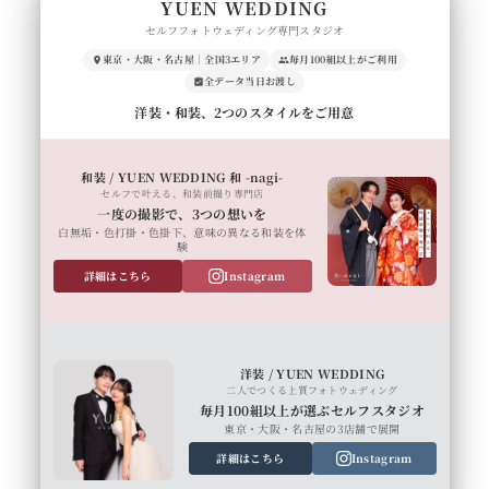
YUEN WEDDING
セルフフォトウェディング専門スタジオ
東京・大阪・名古屋｜全国3エリア
毎月100組以上がご利用
全データ当日お渡し
洋装・和装、2つのスタイルをご用意
和装 / YUEN WEDDING 和 -nagi-
セルフで叶える、和装前撮り専門店
一度の撮影で、3つの想いを
白無垢・色打掛・色掛下、意味の異なる和装を体
験
詳細はこちら
Instagram
洋装 / YUEN WEDDING
二人でつくる上質フォトウェディング
毎月100組以上が選ぶセルフスタジオ
東京・大阪・名古屋の3店舗で展開
詳細はこちら
Instagram