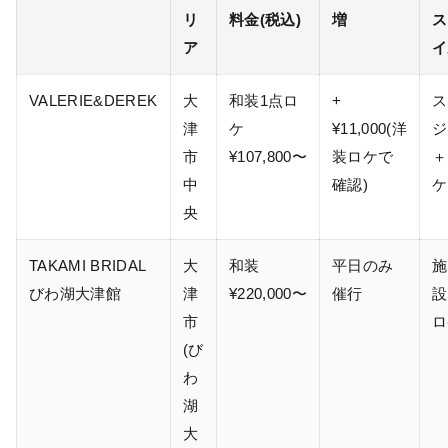
リ
料金(税込)
増
ス
ア
イ
VALERIE&DEREK
大
和装1点ロ
+
ス
津
ケ
¥11,000(洋
ジ
市
¥107,800〜
装ロケで
＋
中
確認)
ケ
央
TAKAMI BRIDAL
大
和装
平日のみ
施
びわ湖大津館
津
¥220,000〜
催行
設
市
ロ
(び
わ
湖
大