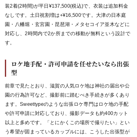
装2着(2時間)が平日¥137,500(税込)で、衣装は追加料金
なしです。土日祝割増は+¥16,500です。大津の日本庭
園・八幡堀・玄宮園・琵琶湖・メタセコイア並木などに
対応し、2時間内で2か所までの移動が無料という設計で
す。
ロケ地手配・許可申請を任せたいなら出張
型
前章で見たとおり、滋賀の人気ロケ地は神社の届出や公
園の行為許可など、撮影前に踏むべき手続きが多くあり
ます。Sweettypeのような出張ロケ専門はロケ地の手配
や許可申請に対応しており、撮影データも約400カット
以上と多めです。「とにかくこの場所で撮りたい」とい
う希望が固まっているカップルには、こうした出張型が