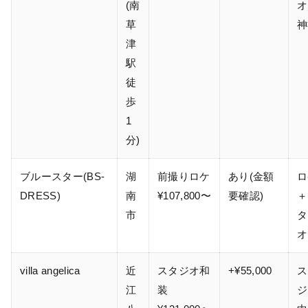
(南
オ
草
神
津
駅
徒
歩
1
分)
ブルースター(BS-
湖
前撮りロケ
あり(金額
ロ
DRESS)
南
¥107,800〜
要確認)
＋
市
タ
オ
villa angelica
近
スタジオ和
+¥55,000
ス
江
装
ジ