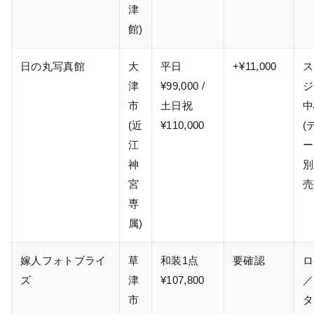
津
館)
日の丸写真館
大
平日
+¥11,000
ス
津
¥99,000 /
ジ
市
土日祝
中
(近
¥110,000
(
江
ー
神
別
宮
売
専
属)
嫁人フォトブライ
草
和装1点
要確認
ロ
ズ
津
¥107,800
／
市
タ