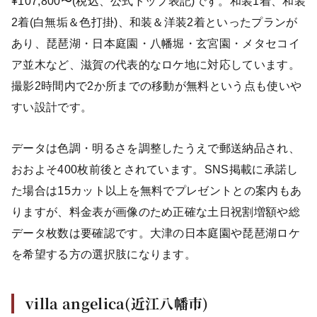
¥107,800〜(税込、公式トップ表記)です。和装1着、和装
2着(白無垢＆色打掛)、和装＆洋装2着といったプランが
あり、琵琶湖・日本庭園・八幡堀・玄宮園・メタセコイ
ア並木など、滋賀の代表的なロケ地に対応しています。
撮影2時間内で2か所までの移動が無料という点も使いや
すい設計です。
データは色調・明るさを調整したうえで郵送納品され、
おおよそ400枚前後とされています。SNS掲載に承諾し
た場合は15カット以上を無料でプレゼントとの案内もあ
りますが、料金表が画像のため正確な土日祝割増額や総
データ枚数は要確認です。大津の日本庭園や琵琶湖ロケ
を希望する方の選択肢になります。
villa angelica(近江八幡市)