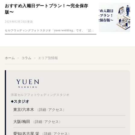
ルフ撮影は自分たちで思い通りの撮影ができる反面、上手く撮れるか
おすすめ入籍日デートプラン！〜完全保存
不安な...
版〜
2026年02月28日更新
セルフウェディングフォトスタジオ「yuen wedding」です。 「記念
すべき夫婦1日目、何をしよう？」入籍日の決め方は「入籍日の決め
方完全ガイド」もご覧ください。そんな悩めるプレ夫婦のおふたりに
入...
ホーム
コラム
エリア別情報
洋装セルフフォトウェディングスタジオ
スタジオ
東京/六本木
（
詳細
/
アクセス
）
大阪/梅田
（
詳細
/
アクセス
）
愛知/名古屋,栄
（
詳細
/
アクセス
）