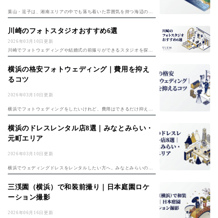
葉山・逗子は、湘南エリアの中でも落ち着いた雰囲気を持つ海辺のリ
ゾートタウン。森戸海岸の「森戸の夕照」や一色海岸の御用邸ビーチ
など、フォトジェニックなロケーションが揃い、開放感あるフォトウ
川崎のフォトスタジオおすすめ6選
ェディングの撮...
2026年03月10日更新
川崎でフォトウェディングや結婚式の前撮りができるスタジオを探し
ているカップルへ。川崎駅周辺を中心に、料金・特徴・アクセスを比
較しておすすめの6スタジオを紹介する。 川崎は東京と横浜の中間に
横浜の格安フォトウェディング｜費用を抑え
位置し、JR...
るコツ
2026年03月10日更新
横浜でフォトウェディングをしたいけれど、費用はできるだけ抑えた
い。そんなカップルに向けて、横浜エリアで格安にフォトウェディン
グを叶える方法を紹介する。 ゼクシィによると、フォトウェディング
横浜のドレスレンタル店8選｜みなとみらい・
の全国平均費...
元町エリア
2026年03月10日更新
横浜でウェディングドレスをレンタルしたい方へ。みなとみらいの大
型ドレスサロンから元町の個性的なショップまで、横浜エリアのおす
すめドレスレンタル店を8店舗厳選して紹介する。 フォトウェディン
三渓園（横浜）で和装前撮り｜日本庭園ロケ
グやブライダ...
ーション撮影
2026年06月16日更新