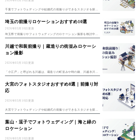
2026年03月10日更新
千葉でフォトウェディングや結婚式の前撮りができるスタジオを探し
ているカップルへ。千葉駅周辺を中心に、料金・特徴・アクセスを比
較して8スタジオを紹介する。 千葉は東京都心へのアクセスが良く、
埼玉の前撮りロケーションおすすめ10選
東京のスタジ...
2026年03月10日更新
埼玉県で前撮りやフォトウェディングのロケーション撮影を検討中の
カップルへ。川越の蔵造りから大宮氷川神社、秩父の自然まで、埼玉
県内のおすすめ撮影スポット10選を紹介する。 和装・洋装のどちらに
川越で和装前撮り｜蔵造りの街並みロケーシ
も映えるス...
ョン撮影
2026年03月10日更新
「小江戸」と呼ばれる川越は、蔵造りの町並みや時の鐘、川越氷川神
社など、和装前撮りにぴったりのロケーションが揃う街。江戸情緒あ
ふれる景観の中で、白無垢や色打掛が美しく映える1枚を撮影でき
大宮のフォトスタジオおすすめ8選｜前撮り対
る。 この記事で...
応
2026年03月10日更新
大宮でフォトウェディングや結婚式の前撮りができるスタジオを探し
ているカップルへ。大宮駅周辺のフォトスタジオ8選を、料金・特
徴・アクセスとともに紹介する。 大宮は武蔵一宮氷川神社の門前町と
葉山・逗子でフォトウェディング｜海と緑の
して栄えた街で...
ロケーション
2026年03月10日更新