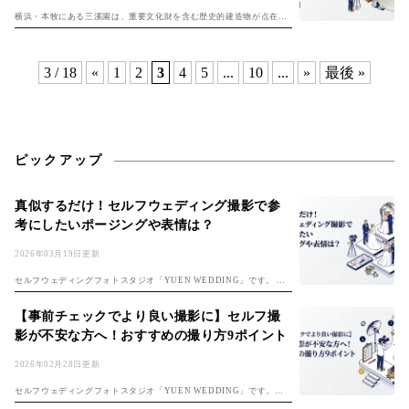
横浜・本牧にある三溪園は、重要文化財を含む歴史的建造物が点在す
る広大な日本庭園。白無垢や色打掛が映える撮影スポットが豊富で、
和装前撮りのロケーション撮影先として高い人気を誇る。 この記事で
は、三渓園で...
3 / 18
«
1
2
3
4
5
...
10
...
»
最後 »
ピックアップ
真似するだけ！セルフウェディング撮影で参
考にしたいポージングや表情は？
2026年03月19日更新
セルフウェディングフォトスタジオ「YUEN WEDDING」です。 初
めてのセルフフォト！準備は「セルフ前撮り完全ガイド」、費用は
「フォトウェディング費用ガイド」もチェック。 楽しみな反面、 ・ど
【事前チェックでより良い撮影に】セルフ撮
んな...
影が不安な方へ！おすすめの撮り方9ポイント
2026年02月28日更新
セルフウェディングフォトスタジオ「YUEN WEDDING」です。セ
ルフ前撮りのコツは「セルフ前撮り完全ガイド」もご覧ください。 セ