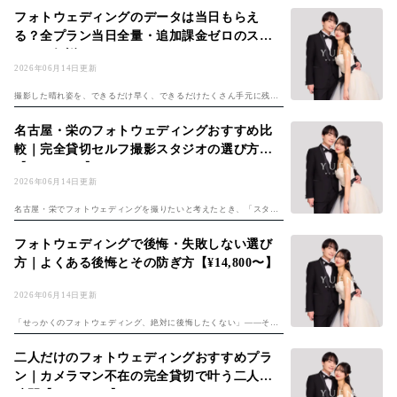
あり、「どこで撮ればいいのか分からない」と迷う方は少なくありま
フォトウェディングのデータは当日もらえ
せん。料金もス...
る？全プラン当日全量・追加課金ゼロのスタ
ジオを解説
2026年06月14日更新
撮影した晴れ姿を、できるだけ早く、できるだけたくさん手元に残し
たい——フォトウェディングを検討するふたりから、もっとも多く寄
せられる声のひとつが「データはいつ、何枚もらえるの？」という疑
名古屋・栄のフォトウェディングおすすめ比
問です。撮影そ...
較｜完全貸切セルフ撮影スタジオの選び方
【¥14,800〜】
2026年06月14日更新
名古屋・栄でフォトウェディングを撮りたいと考えたとき、「スタジ
オがたくさんあって、どこを選べばいいか分からない」と迷う方は少
なくありません。栄は名古屋随一の繁華街で、名古屋市観光情報「名
フォトウェディングで後悔・失敗しない選び
古屋コンシェル...
方｜よくある後悔とその防ぎ方【¥14,800〜】
2026年06月14日更新
「せっかくのフォトウェディング、絶対に後悔したくない」——そう
考えて情報を集めるほど、「思ったより費用がかかった」「衣装が選
べなかった」「データが全部もらえなかった」といった先輩カップル
二人だけのフォトウェディングおすすめプラ
の失敗談に出会...
ン｜カメラマン不在の完全貸切で叶う二人の
時間【¥14,800〜】