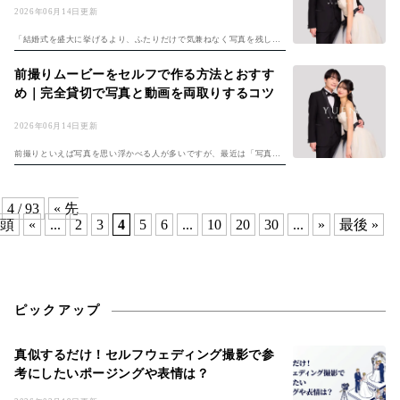
2026年06月14日更新
「結婚式を盛大に挙げるより、ふたりだけで気兼ねなく写真を残した
い」——そんなふうに考えるカップルが、近年はっきりと増えていま
す。実際、リクルートブライダル総研の結婚総合意識調査でも、挙
前撮りムービーをセルフで作る方法とおすす
式・披露宴の形は...
め｜完全貸切で写真と動画を両取りするコツ
2026年06月14日更新
前撮りといえば写真を思い浮かべる人が多いですが、最近は「写真だ
けでなく動画も残したい」というふたりが増えています。スマホで気
軽に撮れる時代になり、晴れ姿を動く映像で残し、サンクスムービー
やSNS投稿に...
4 / 93
« 先
頭
«
...
2
3
4
5
6
...
10
20
30
...
»
最後 »
ピックアップ
真似するだけ！セルフウェディング撮影で参
考にしたいポージングや表情は？