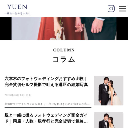
yuen
一瞬を一生の思い出に
COLUMN
コラム
六本木のフォトウェディングおすすめ比較｜
完全貸切セルフ撮影で叶える港区の結婚写真
2026年06月14日更新
美術館やデザインホテルが集まり、夜になればきらめく街並みが広が
る六本木。港区の中心で、感度の高いふたりが「ここで結婚写真を残
したい」と考えるのは自然なことです。とはいえ、いざ六本木のフォ
親と一緒に撮るフォトウェディング完全ガイ
トウェディング...
ド｜同席・人数・親孝行と完全貸切で気兼ね
なく