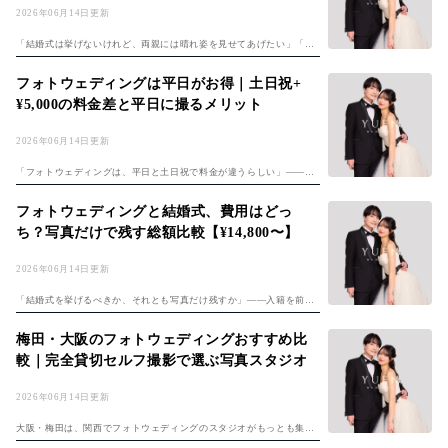
2026年06月14日更新
「結婚式は挙げないけれど、両親には晴れ姿を見せてあげたい」「せ
っかくなら、育ててくれた家族と一緒に写真を残したい」——そう考
えるふたりが、いま増えています。挙式・披露宴という大きな場を持
フォトウェディングは平日がお得｜土日祝+
たない代わりに...
¥5,000の料金差と平日に撮るメリット
2026年06月14日更新
「フォトウェディングは、平日と土日祝で料金が違うらしい」——そ
う聞いて、どれくらい差が出るのか気になっているふたりは多いはず
です。結論からお伝えすると、多くのフォトスタジオでは土日祝に追
フォトウェディングと結婚式、費用はどっ
加料金が設定さ...
ち？写真だけで残す総額比較【¥14,800〜】
2026年06月14日更新
「結婚式を挙げるべきか、それとも写真だけ残すか」——入籍を前
に、多くのカップルが一度は迷うテーマです。式を挙げたい気持ちは
ある。けれど費用を考えると現実的に厳しい。そんなときに浮かぶの
梅田・大阪のフォトウェディングおすすめ比
が、「写真だけな...
較｜完全貸切セルフ撮影で選ぶ写真スタジオ
2026年06月14日更新
大阪・梅田は、関西でフォトウェディングのスタジオがもっとも集ま
るエリアのひとつです。梅田駅周辺だけでも数多くの写真スタジオが